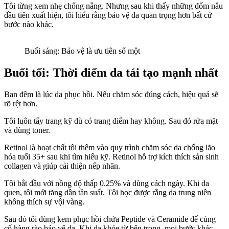
Tôi từng xem nhẹ chống nắng. Nhưng sau khi thấy những đốm nâu
đầu tiên xuất hiện, tôi hiểu rằng bảo vệ da quan trọng hơn bất cứ
bước nào khác.
Buổi sáng: Bảo vệ là ưu tiên số một
Buổi tối: Thời điểm da tái tạo mạnh nhất
Ban đêm là lúc da phục hồi. Nếu chăm sóc đúng cách, hiệu quả sẽ
rõ rệt hơn.
Tôi luôn tẩy trang kỹ dù có trang điểm hay không. Sau đó rửa mặt
và dùng toner.
Retinol là hoạt chất tôi thêm vào quy trình chăm sóc da chống lão
hóa tuổi 35+ sau khi tìm hiểu kỹ. Retinol hỗ trợ kích thích sản sinh
collagen và giúp cải thiện nếp nhăn.
Tôi bắt đầu với nồng độ thấp 0.25% và dùng cách ngày. Khi da
quen, tôi mới tăng dần tần suất. Tôi học được rằng da trung niên
không thích sự vội vàng.
Sau đó tôi dùng kem phục hồi chứa Peptide và Ceramide để củng
cố hàng rào bảo vệ da. Khi da khỏe từ bên trong, mọi bước khác