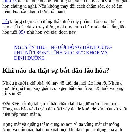
Tuổi 35
đến rất nhẹ nhàng. Nhưng làn da lại nhạy cảm với thời gian
hơn chúng ta nghĩ. Nếu không thay đổi cách chăm sóc, da sẽ âm
thầm lão hóa nhanh hơn mỗi năm.
Tôi
không chọn cách dùng thật nhiều mỹ phẩm. Tôi chọn hiểu rõ
bản chất của da và xây dựng một quy trình chăm sóc da chống lão
hóa tuổi
35+
phù hợp với giai đoạn này.
NGUYỄN THU – NGƯỜI ĐỒNG HÀNH CÙNG
PHỤ NỮ TRONG LĨNH VỰC SỨC KHỎE VÀ
DINH DƯỠNG
Khi nào da thật sự bắt đầu lão hóa?
Nhiều người nghĩ phải 40 hay 45 tuổi da mới lão hóa rõ. Nhưng
thực tế quá trình suy giảm collagen bắt đầu từ sau 25 tuổi và tăng
tốc sau 30.
Đến 35+, tốc độ tái tạo tế bào chậm lại. Da giữ nước kém hơn.
Hàng rào bảo vệ da yếu dần. Vì vậy da dễ khô, dễ xỉn màu và xuất
hiện nếp nhăn mảnh.
Bọng mắt và quầng thâm cũng rõ hơn vì da vùng mắt rất mỏng.
Nám và đốm nâu bắt đầu xuất hiện khi da chịu tác động của ánh