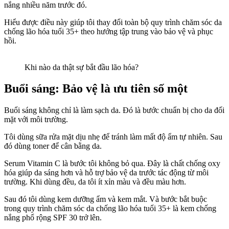
nắng nhiều năm trước đó.
Hiểu được điều này giúp tôi thay đổi toàn bộ quy trình chăm sóc da
chống lão hóa tuổi 35+ theo hướng tập trung vào bảo vệ và phục
hồi.
Khi nào da thật sự bắt đầu lão hóa?
Buổi sáng: Bảo vệ là ưu tiên số một
Buổi sáng không chỉ là làm sạch da. Đó là bước chuẩn bị cho da đối
mặt với môi trường.
Tôi dùng sữa rửa mặt dịu nhẹ để tránh làm mất độ ẩm tự nhiên. Sau
đó dùng toner để cân bằng da.
Serum Vitamin C là bước tôi không bỏ qua. Đây là chất chống oxy
hóa giúp da sáng hơn và hỗ trợ bảo vệ da trước tác động từ môi
trường. Khi dùng đều, da tôi ít xỉn màu và đều màu hơn.
Sau đó tôi dùng kem dưỡng ẩm và kem mắt. Và bước bắt buộc
trong quy trình chăm sóc da chống lão hóa tuổi 35+ là kem chống
nắng phổ rộng SPF 30 trở lên.