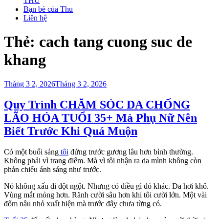
THU
Bạn bè của Thu
Liên hệ
Thẻ:
cach tang cuong suc de
khang
Đăng
Tháng 3 2, 2026
Tháng 3 2, 2026
trong
Quy Trình CHĂM SÓC DA CHỐNG
LÃO HÓA TUỔI 35+ Mà Phụ Nữ Nên
Biết Trước Khi Quá Muộn
Có một buổi sáng
tôi
đứng trước gương lâu hơn bình thường.
Không phải vì trang điểm. Mà vì tôi nhận ra da mình không còn
phản chiếu ánh sáng như trước.
Nó không xấu đi đột ngột. Nhưng có điều gì đó khác. Da hơi khô.
Vùng mắt mỏng hơn. Rãnh cười sâu hơn khi tôi cười lớn. Một vài
đốm nâu nhỏ xuất hiện mà trước đây chưa từng có.