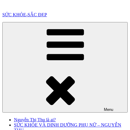
Chuyển
đến
SỨC KHỎE-SẮC ĐẸP
phần
nội
dung
Menu
Nguyễn Thị Thu là ai?
SỨC KHỎE VÀ DINH DƯỠNG PHỤ NỮ – NGUYỄN