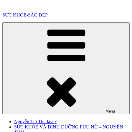
Chuyển
đến
SỨC KHỎE-SẮC ĐẸP
phần
nội
dung
Menu
Nguyễn Thị Thu là ai?
SỨC KHỎE VÀ DINH DƯỠNG PHỤ NỮ – NGUYỄN