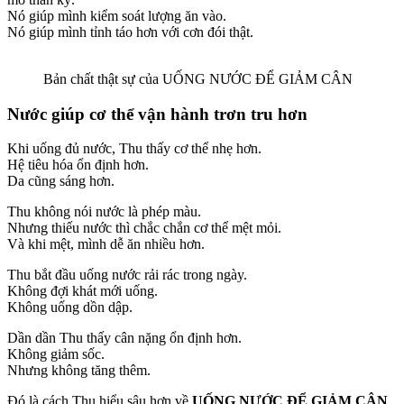
Nó giúp mình kiểm soát lượng ăn vào.
Nó giúp mình tỉnh táo hơn với cơn đói thật.
Bản chất thật sự của UỐNG NƯỚC ĐỂ GIẢM CÂN
Nước giúp cơ thể vận hành trơn tru hơn
Khi uống đủ nước, Thu thấy cơ thể nhẹ hơn.
Hệ tiêu hóa ổn định hơn.
Da cũng sáng hơn.
Thu không nói nước là phép màu.
Nhưng thiếu nước thì chắc chắn cơ thể mệt mỏi.
Và khi mệt, mình dễ ăn nhiều hơn.
Thu bắt đầu uống nước rải rác trong ngày.
Không đợi khát mới uống.
Không uống dồn dập.
Dần dần Thu thấy cân nặng ổn định hơn.
Không giảm sốc.
Nhưng không tăng thêm.
Đó là cách Thu hiểu sâu hơn về
UỐNG NƯỚC ĐỂ GIẢM CÂN
.