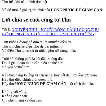
Thu biết khi nào mình đói thật.
Và đó mới là giá trị lớn nhất của
UỐNG NƯỚC ĐỂ GIẢM CÂN
.
Lời chia sẻ cuối cùng từ Thu
Tôi là
NGUYỄN THU – NGƯỜI ĐỒNG HÀNH CÙNG PHỤ
NỮ TRONG LĨNH VỰC SỨC KHỎE VÀ DINH DƯỠNG
.
Thu không ở đây để đưa ra lời khuyên điều trị.
Thu chỉ chia sẻ điều Thu đã trải nghiệm.
Và điều Thu quan sát từ nhiều phụ nữ trung niên.
Tuổi 35 không phải là bắt đầu xuống dốc.
Đó là giai đoạn mình cần hiểu cơ thể hơn.
Và yêu cơ thể hơn.
Nếu bạn đang lo lắng vì cân nặng, hãy bắt đầu từ điều đơn giản.
Hãy thử điều chỉnh thói quen nhỏ.
Hãy thử
UỐNG NƯỚC ĐỂ GIẢM CÂN
một cách tỉnh táo.
Không vội vàng.
Không cực đoan.
Chỉ nhẹ nhàng và đều đặn.