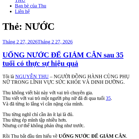
THU
Bạn bè của Thu
Liên hệ
Thẻ:
NƯỚC
Đăng
Tháng 2 27, 2026
Tháng 2 27, 2026
trong
UỐNG NƯỚC ĐỂ GIẢM CÂN sau 35
tuổi có thực sự hiệu quả
Tôi là
NGUYỄN THU
– NGƯỜI ĐỒNG HÀNH CÙNG PHỤ
NỮ TRONG LĨNH VỰC SỨC KHỎE VÀ DINH DƯỠNG.
Thu không viết bài này với vai trò chuyên gia.
Thu viết với vai trò một người phụ nữ đã đi qua tuổi
35
.
Và đã từng lo lắng vì cân nặng của mình.
Thu từng nghĩ chỉ cần ăn ít lại là đủ.
Thu từng ép mình tập nhiều hơn.
Nhưng cơ thể không phản ứng như trước.
Rồi Thu bắt đầu tìm hiểu về
UỐNG NƯỚC ĐỂ GIẢM CÂN
.