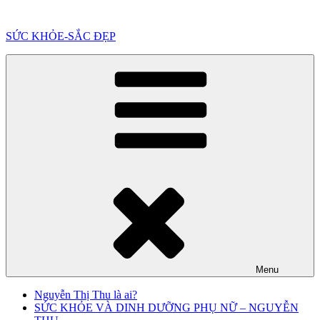
Chuyển
đến
SỨC KHỎE-SẮC ĐẸP
phần
nội
dung
Menu
Nguyễn Thị Thu là ai?
SỨC KHỎE VÀ DINH DƯỠNG PHỤ NỮ – NGUYỄN