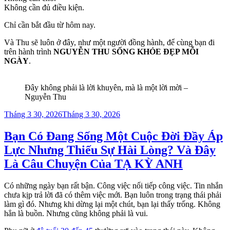
Không cần đủ điều kiện.
Chỉ cần bắt đầu từ hôm nay.
Và Thu sẽ luôn ở đây, như một người đồng hành, để cùng bạn đi
trên hành trình
NGUYỄN THU SỐNG KHỎE ĐẸP MỖI
NGÀY
.
Đây không phải là lời khuyên, mà là một lời mời –
Nguyễn Thu
Đăng
Tháng 3 30, 2026
Tháng 3 30, 2026
trong
Bạn Có Đang Sống Một Cuộc Đời Đầy Áp
Lực Nhưng Thiếu Sự Hài Lòng? Và Đây
Là Câu Chuyện Của TẠ KỲ ANH
Có những ngày bạn rất bận. Công việc nối tiếp công việc. Tin nhắn
chưa kịp trả lời đã có thêm việc mới. Bạn luôn trong trạng thái phải
làm gì đó. Nhưng khi dừng lại một chút, bạn lại thấy trống. Không
hẳn là buồn. Nhưng cũng không phải là vui.