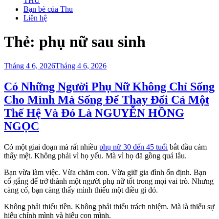
THU
Bạn bè của Thu
Liên hệ
Thẻ:
phụ nữ sau sinh
Đăng
Tháng 4 6, 2026
Tháng 4 6, 2026
trong
Có Những Người Phụ Nữ Không Chỉ Sống
Cho Mình Mà Sống Để Thay Đổi Cả Một
Thế Hệ Và Đó Là NGUYỄN HỒNG
NGỌC
Có một giai đoạn mà rất nhiều
phụ nữ 30 đến 45 tuổi
bắt đầu cảm
thấy mệt. Không phải vì họ yếu. Mà vì họ đã gồng quá lâu.
Bạn vừa làm việc. Vừa chăm con. Vừa giữ gia đình ổn định. Bạn
cố gắng để trở thành một người phụ nữ tốt trong mọi vai trò. Nhưng
càng cố, bạn càng thấy mình thiếu một điều gì đó.
Không phải thiếu tiền. Không phải thiếu trách nhiệm. Mà là thiếu sự
hiểu chính mình và hiểu con mình.