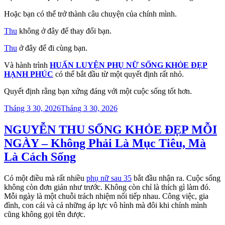
Hoặc bạn có thể trở thành câu chuyện của chính mình.
Thu
không ở đây để thay đổi bạn.
Thu
ở đây để đi cùng bạn.
Và hành trình
HUẤN LUYỆN PHỤ NỮ SỐNG KHỎE ĐẸP
HẠNH PHÚC
có thể bắt đầu từ một quyết định rất nhỏ.
Quyết định rằng bạn xứng đáng với một cuộc sống tốt hơn.
Đăng
Tháng 3 30, 2026
Tháng 3 30, 2026
trong
NGUYỄN THU SỐNG KHỎE ĐẸP MỖI
NGÀY – Không Phải Là Mục Tiêu, Mà
Là Cách Sống
Có một điều mà rất nhiều
phụ nữ sau 35
bắt đầu nhận ra. Cuộc sống
không còn đơn giản như trước. Không còn chỉ là thích gì làm đó.
Mỗi ngày là một chuỗi trách nhiệm nối tiếp nhau. Công việc, gia
đình, con cái và cả những áp lực vô hình mà đôi khi chính mình
cũng không gọi tên được.