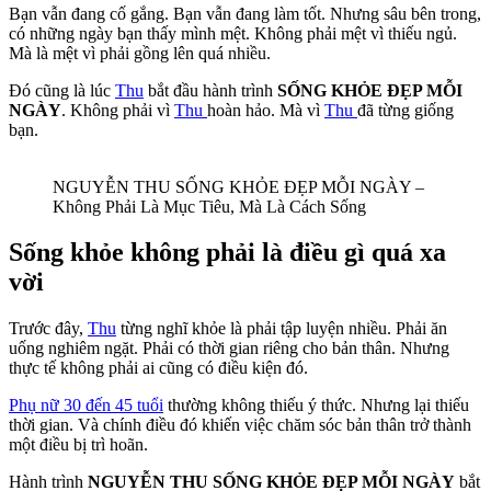
Bạn vẫn đang cố gắng. Bạn vẫn đang làm tốt. Nhưng sâu bên trong,
có những ngày bạn thấy mình mệt. Không phải mệt vì thiếu ngủ.
Mà là mệt vì phải gồng lên quá nhiều.
Đó cũng là lúc
Thu
bắt đầu hành trình
SỐNG KHỎE ĐẸP MỖI
NGÀY
. Không phải vì
Thu
hoàn hảo. Mà vì
Thu
đã từng giống
bạn.
NGUYỄN THU SỐNG KHỎE ĐẸP MỖI NGÀY –
Không Phải Là Mục Tiêu, Mà Là Cách Sống
Sống khỏe không phải là điều gì quá xa
vời
Trước đây,
Thu
từng nghĩ khỏe là phải tập luyện nhiều. Phải ăn
uống nghiêm ngặt. Phải có thời gian riêng cho bản thân. Nhưng
thực tế không phải ai cũng có điều kiện đó.
Phụ nữ 30 đến 45 tuổi
thường không thiếu ý thức. Nhưng lại thiếu
thời gian. Và chính điều đó khiến việc chăm sóc bản thân trở thành
một điều bị trì hoãn.
Hành trình
NGUYỄN THU SỐNG KHỎE ĐẸP MỖI NGÀY
bắt