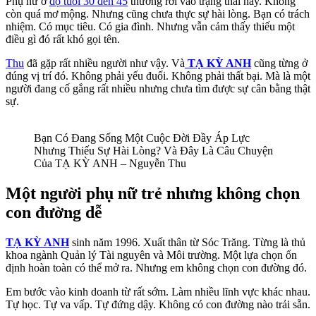
Phụ nữ ở
độ tuổi 30 đến 45
thường rơi vào trạng thái này. Không
còn quá mơ mộng. Nhưng cũng chưa thực sự hài lòng. Bạn có trách
nhiệm. Có mục tiêu. Có gia đình. Nhưng vẫn cảm thấy thiếu một
điều gì đó rất khó gọi tên.
Thu
đã gặp rất nhiều người như vậy. Và
TẠ KỲ ANH
cũng từng ở
đúng vị trí đó. Không phải yếu đuối. Không phải thất bại. Mà là một
người đang cố gắng rất nhiều nhưng chưa tìm được sự cân bằng thật
sự.
Bạn Có Đang Sống Một Cuộc Đời Đầy Áp Lực
Nhưng Thiếu Sự Hài Lòng? Và Đây Là Câu Chuyện
Của TẠ KỲ ANH – Nguyễn Thu
Một người phụ nữ trẻ nhưng không chọn
con đường dễ
TẠ KỲ ANH
sinh năm 1996. Xuất thân từ Sóc Trăng. Từng là thủ
khoa ngành Quản lý Tài nguyên và Môi trường. Một lựa chọn ổn
định hoàn toàn có thể mở ra. Nhưng em không chọn con đường đó.
Em bước vào kinh doanh từ rất sớm. Làm nhiều lĩnh vực khác nhau.
Tự học. Tự va vấp. Tự đứng dậy. Không có con đường nào trải sẵn.