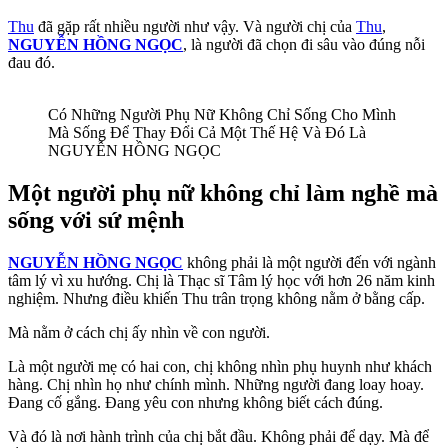
Thu
đã gặp rất nhiều người như vậy. Và người chị của
Thu
,
NGUYỄN HỒNG NGỌC
, là người đã chọn đi sâu vào đúng nỗi
đau đó.
Có Những Người Phụ Nữ Không Chỉ Sống Cho Mình
Mà Sống Để Thay Đổi Cả Một Thế Hệ Và Đó Là
NGUYỄN HỒNG NGỌC
Một người phụ nữ không chỉ làm nghề mà
sống với sứ mệnh
NGUYỄN HỒNG NGỌC
không phải là một người đến với ngành
tâm lý vì xu hướng. Chị là Thạc sĩ Tâm lý học với hơn 26 năm kinh
nghiệm. Nhưng điều khiến Thu trân trọng không nằm ở bằng cấp.
Mà nằm ở cách chị ấy nhìn về con người.
Là một người mẹ có hai con, chị không nhìn phụ huynh như khách
hàng. Chị nhìn họ như chính mình. Những người đang loay hoay.
Đang cố gắng. Đang yêu con nhưng không biết cách đúng.
Và đó là nơi hành trình của chị bắt đầu. Không phải để dạy. Mà để