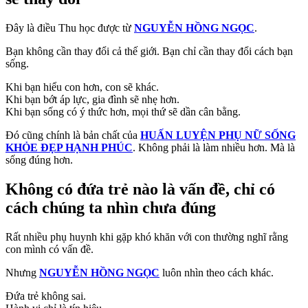
Đây là điều Thu học được từ
NGUYỄN HỒNG NGỌC
.
Bạn không cần thay đổi cả thế giới. Bạn chỉ cần thay đổi cách bạn
sống.
Khi bạn hiểu con hơn, con sẽ khác.
Khi bạn bớt áp lực, gia đình sẽ nhẹ hơn.
Khi bạn sống có ý thức hơn, mọi thứ sẽ dần cân bằng.
Đó cũng chính là bản chất của
HUẤN LUYỆN PHỤ NỮ SỐNG
KHỎE ĐẸP HẠNH PHÚC
. Không phải là làm nhiều hơn. Mà là
sống đúng hơn.
Không có đứa trẻ nào là vấn đề, chỉ có
cách chúng ta nhìn chưa đúng
Rất nhiều phụ huynh khi gặp khó khăn với con thường nghĩ rằng
con mình có vấn đề.
Nhưng
NGUYỄN HỒNG NGỌC
luôn nhìn theo cách khác.
Đứa trẻ không sai.