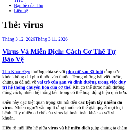
THU
Bạn bè của Thu
Liên hệ
Thẻ:
virus
Đăng
Tháng 3 12, 2026
Tháng 3 11, 2026
trong
Virus Và Miễn Dịch: Cách Cơ Thể Tự
Bảo Vệ
Thu Khỏe Đẹp
thường chia sẻ với
phụ nữ sau 35 tuổi
rằng sức
khỏe không chỉ phụ thuộc vào thuốc. Trong những bài viết trước,
chúng ta đã nói về
vai trò của gan và dinh dưỡng trong việc duy
trì hệ thống chuyển hóa của cơ thể
. Khi cơ thể được nuôi dưỡng
đúng cách, nhiều hệ thống bên trong có thể hoạt động hiệu quả hơn.
Điều này đặc biệt quan trọng khi nói đến
các bệnh lây nhiễm do
virus
. Nhiều người vẫn nghĩ rằng thuốc có thể giải quyết mọi loại
bệnh. Tuy nhiên cơ chế của virus lại hoàn toàn khác so với vi
khuẩn.
Hiểu rõ mối liên hệ giữa
virus và hệ miễn dịch
giúp chúng ta chăm