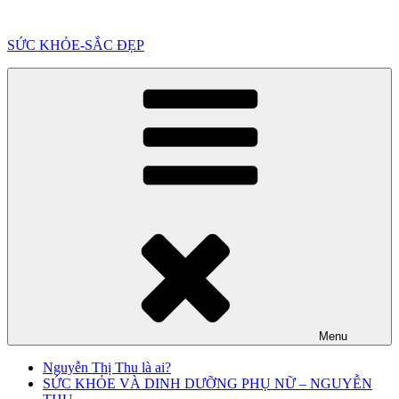
Chuyển
đến
SỨC KHỎE-SẮC ĐẸP
phần
nội
dung
Menu
Nguyễn Thị Thu là ai?
SỨC KHỎE VÀ DINH DƯỠNG PHỤ NỮ – NGUYỄN