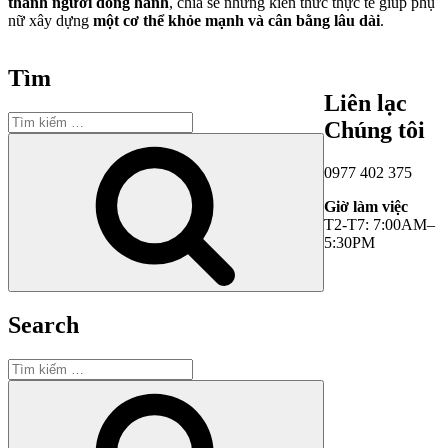
thành người đồng hành
, chia sẻ những kiến thức thực tế giúp phụ
nữ xây dựng
một cơ thể khỏe mạnh và cân bằng lâu dài
.
Tìm
Liên lạc
Tìm
Chúng tôi
kiếm:
Tìm
kiếm
0977 402 375
Giờ làm việc
T2-T7: 7:00AM–
5:30PM
Search
Tìm
kiếm:
Tìm
kiếm