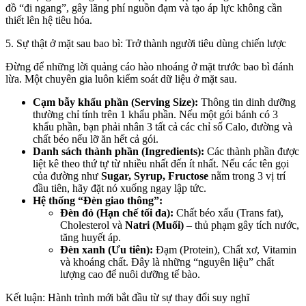
đồ “đi ngang”, gây lãng phí nguồn đạm và tạo áp lực không cần
thiết lên hệ tiêu hóa.
5. Sự thật ở mặt sau bao bì: Trở thành người tiêu dùng chiến lược
Đừng để những lời quảng cáo hào nhoáng ở mặt trước bao bì đánh
lừa. Một chuyên gia luôn kiểm soát dữ liệu ở mặt sau.
Cạm bẫy khẩu phần (Serving Size):
Thông tin dinh dưỡng
thường chỉ tính trên 1 khẩu phần. Nếu một gói bánh có 3
khẩu phần, bạn phải nhân 3 tất cả các chỉ số Calo, đường và
chất béo nếu lỡ ăn hết cả gói.
Danh sách thành phần (Ingredients):
Các thành phần được
liệt kê theo thứ tự từ nhiều nhất đến ít nhất. Nếu các tên gọi
của đường như
Sugar, Syrup, Fructose
nằm trong 3 vị trí
đầu tiên, hãy đặt nó xuống ngay lập tức.
Hệ thống “Đèn giao thông”:
Đèn đỏ (Hạn chế tối đa):
Chất béo xấu (Trans fat),
Cholesterol và
Natri (Muối)
– thủ phạm gây tích nước,
tăng huyết áp.
Đèn xanh (Ưu tiên):
Đạm (Protein), Chất xơ, Vitamin
và khoáng chất. Đây là những “nguyên liệu” chất
lượng cao để nuôi dưỡng tế bào.
Kết luận: Hành trình mới bắt đầu từ sự thay đổi suy nghĩ