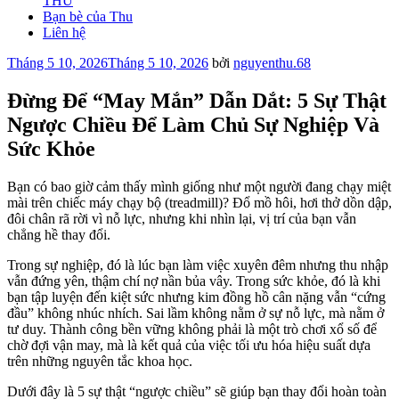
THU
Bạn bè của Thu
Liên hệ
Đăng
Tháng 5 10, 2026
Tháng 5 10, 2026
bởi
nguyenthu.68
trong
Đừng Để “May Mắn” Dẫn Dắt: 5 Sự Thật
Ngược Chiều Để Làm Chủ Sự Nghiệp Và
Sức Khỏe
Bạn có bao giờ cảm thấy mình giống như một người đang chạy miệt
mài trên chiếc máy chạy bộ (treadmill)? Đổ mồ hôi, hơi thở dồn dập,
đôi chân rã rời vì nỗ lực, nhưng khi nhìn lại, vị trí của bạn vẫn
chẳng hề thay đổi.
Trong sự nghiệp, đó là lúc bạn làm việc xuyên đêm nhưng thu nhập
vẫn đứng yên, thậm chí nợ nần bủa vây. Trong sức khỏe, đó là khi
bạn tập luyện đến kiệt sức nhưng kim đồng hồ cân nặng vẫn “cứng
đầu” không nhúc nhích. Sai lầm không nằm ở sự nỗ lực, mà nằm ở
tư duy. Thành công bền vững không phải là một trò chơi xổ số để
chờ đợi vận may, mà là kết quả của việc tối ưu hóa hiệu suất dựa
trên những nguyên tắc khoa học.
Dưới đây là 5 sự thật “ngược chiều” sẽ giúp bạn thay đổi hoàn toàn