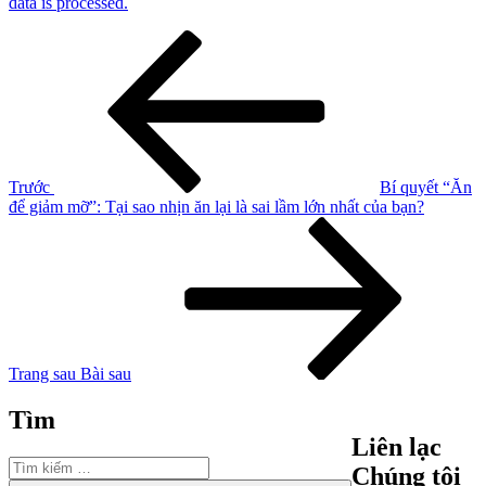
data is processed.
Điều
Bài
cũ
hướng
hơn
bài
viết
Trước
Bí quyết “Ăn
để giảm mỡ”: Tại sao nhịn ăn lại là sai lầm lớn nhất của bạn?
Bài
tiếp
theo
Trang sau
Bài sau
Tìm
Liên lạc
Tìm
Chúng tôi
kiếm: