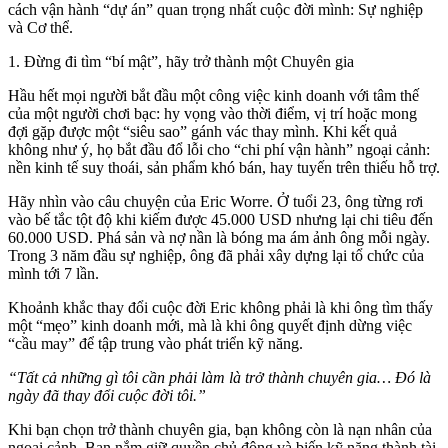
cách vận hành “dự án” quan trọng nhất cuộc đời mình: Sự nghiệp
và Cơ thể.
1. Đừng đi tìm “bí mật”, hãy trở thành một Chuyên gia
Hầu hết mọi người bắt đầu một công việc kinh doanh với tâm thế
của một người chơi bạc: hy vọng vào thời điểm, vị trí hoặc mong
đợi gặp được một “siêu sao” gánh vác thay mình. Khi kết quả
không như ý, họ bắt đầu đổ lỗi cho “chi phí vận hành” ngoại cảnh:
nền kinh tế suy thoái, sản phẩm khó bán, hay tuyến trên thiếu hỗ trợ.
Hãy nhìn vào câu chuyện của Eric Worre. Ở tuổi 23, ông từng rơi
vào bế tắc tột độ khi kiếm được 45.000 USD nhưng lại chi tiêu đến
60.000 USD. Phá sản và nợ nần là bóng ma ám ảnh ông mỗi ngày.
Trong 3 năm đầu sự nghiệp, ông đã phải xây dựng lại tổ chức của
mình tới 7 lần.
Khoảnh khắc thay đổi cuộc đời Eric không phải là khi ông tìm thấy
một “mẹo” kinh doanh mới, mà là khi ông quyết định dừng việc
“cầu may” để tập trung vào phát triển kỹ năng.
“Tất cả những gì tôi cần phải làm là trở thành chuyên gia… Đó là
ngày đã thay đổi cuộc đời tôi.”
Khi bạn chọn trở thành chuyên gia, bạn không còn là nạn nhân của
ngoại cảnh. Bạn nắm giữ quyền chủ động và biến kỹ năng thành tài