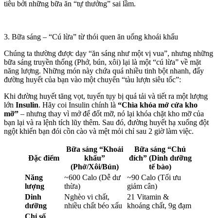
tiêu bởi những bữa ăn “tự thưởng” sai lầm.
3. Bữa sáng – “Cú lừa” từ thói quen ăn uống khoái khẩu
Chúng ta thường được dạy “ăn sáng như một vị vua”, nhưng những
bữa sáng truyền thống (Phở, bún, xôi) lại là một “cú lừa” về mặt
năng lượng. Những món này chứa quá nhiều tinh bột nhanh, đẩy
đường huyết của bạn vào một chuyến “tàu lượn siêu tốc”:
Khi đường huyết tăng vọt, tuyến tụy bị quá tải và tiết ra một lượng
lớn
Insulin
. Hãy coi Insulin chính là
“Chìa khóa mở cửa kho
mỡ”
– nhưng thay vì mở để đốt mỡ, nó lại khóa chặt kho mỡ của
bạn lại và ra lệnh tích lũy thêm. Sau đó, đường huyết hạ xuống đột
ngột khiến bạn đói cồn cào và mệt mỏi chỉ sau 2 giờ làm việc.
Bữa sáng “Khoái
Bữa sáng “Chủ
Đặc điểm
khẩu”
đích” (Dinh dưỡng
(Phở/Xôi/Bún)
tế bào)
Năng
~600 Calo (Dễ dư
~90 Calo (Tối ưu
lượng
thừa)
giảm cân)
Dinh
Nghèo vi chất,
21 Vitamin &
dưỡng
nhiều chất béo xấu
khoáng chất, 9g đạm
Chỉ số