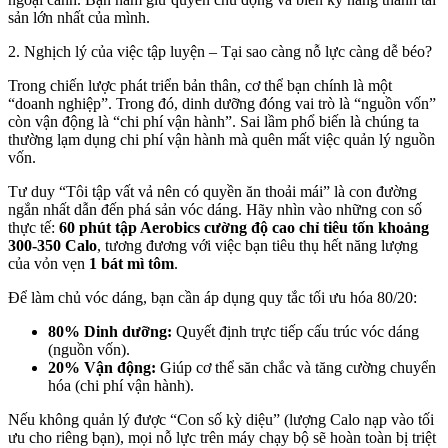
sản lớn nhất của mình.
2. Nghịch lý của việc tập luyện – Tại sao càng nỗ lực càng dễ béo?
Trong chiến lược phát triển bản thân, cơ thể bạn chính là một
“doanh nghiệp”. Trong đó, dinh dưỡng đóng vai trò là “nguồn vốn”
còn vận động là “chi phí vận hành”. Sai lầm phổ biến là chúng ta
thường lạm dụng chi phí vận hành mà quên mất việc quản lý nguồn
vốn.
Tư duy “Tôi tập vất vả nên có quyền ăn thoải mái” là con đường
ngắn nhất dẫn đến phá sản vóc dáng. Hãy nhìn vào những con số
thực tế:
60 phút tập Aerobics cường độ cao chỉ tiêu tốn khoảng
300-350 Calo
, tương đương với việc bạn tiêu thụ hết năng lượng
của vỏn vẹn
1 bát mì tôm
.
Để làm chủ vóc dáng, bạn cần áp dụng quy tắc tối ưu hóa 80/20:
80% Dinh dưỡng:
Quyết định trực tiếp cấu trúc vóc dáng
(nguồn vốn).
20% Vận động:
Giúp cơ thể săn chắc và tăng cường chuyển
hóa (chi phí vận hành).
Nếu không quản lý được “Con số kỳ diệu” (lượng Calo nạp vào tối
ưu cho riêng bạn), mọi nỗ lực trên máy chạy bộ sẽ hoàn toàn bị triệt