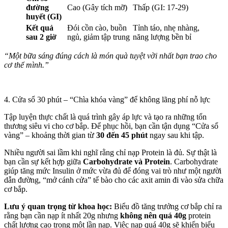
đường
Cao (Gây tích mỡ)
Thấp (GI: 17-29)
huyết (GI)
Kết quả
Đói cồn cào, buồn
Tỉnh táo, nhẹ nhàng,
sau 2 giờ
ngủ, giảm tập trung
năng lượng bền bỉ
“Một bữa sáng đúng cách là món quà tuyệt vời nhất bạn trao cho
cơ thể mình.”
4. Cửa sổ 30 phút – “Chìa khóa vàng” để không lãng phí nỗ lực
Tập luyện thực chất là quá trình gây áp lực và tạo ra những tổn
thương siêu vi cho cơ bắp. Để phục hồi, bạn cần tận dụng “Cửa sổ
vàng” – khoảng thời gian từ
30 đến 45 phút
ngay sau khi tập.
Nhiều người sai lầm khi nghĩ rằng chỉ nạp Protein là đủ. Sự thật là
bạn cần sự kết hợp giữa
Carbohydrate và Protein
. Carbohydrate
giúp tăng mức Insulin ở mức vừa đủ để đóng vai trò như một người
dẫn đường, “mở cánh cửa” tế bào cho các axit amin đi vào sửa chữa
cơ bắp.
Lưu ý quan trọng từ khoa học:
Biểu đồ tăng trưởng cơ bắp chỉ ra
rằng bạn cần nạp ít nhất 20g nhưng
không nên quá 40g
protein
chất lượng cao trong một lần nạp. Việc nạp quá 40g sẽ khiến biểu