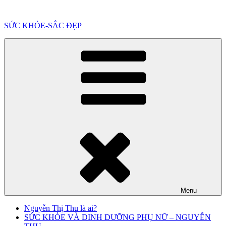
Chuyển
đến
SỨC KHỎE-SẮC ĐẸP
phần
nội
dung
Menu
Nguyễn Thị Thu là ai?
SỨC KHỎE VÀ DINH DƯỠNG PHỤ NỮ – NGUYỄN