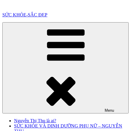
Chuyển
đến
SỨC KHỎE-SẮC ĐẸP
phần
nội
dung
Menu
Nguyễn Thị Thu là ai?
SỨC KHỎE VÀ DINH DƯỠNG PHỤ NỮ – NGUYỄN