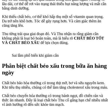
lâu dài, cơ thể dễ rơi vào trạng thái thiếu hụt năng lượng và mất cân
bằng dinh dưỡng.
Khi thiếu chất béo, cơ thể khó hấp thụ một số vitamin quan trọng.
Da trở nên khô hơn. Tóc dễ gãy rụng hơn. Và cảm giác thèm ăn
cũng tăng lên.
Thu từng trải qua giai đoạn đó. Và Thu nhận ra rằng giảm cân
không phải là loại bỏ hoàn toàn, mà là hiểu rõ
CHẤT BÉO TỐT
VÀ CHẤT BÉO XẤU
để lựa chọn đúng.
Sai lầm phổ biến khi giảm cân
Phân biệt chất béo xấu trong bữa ăn hàng
ngày
Chất béo bão hòa thường có trong thịt mỡ, bơ và sữa nguyên kem.
Khi tiêu thụ nhiều, chúng có thể làm tăng cholesterol xấu trong máu.
Chất béo chuyển hóa thường có trong bánh ngọt, đồ chiên rán và
thức ăn nhanh. Đây là loại chất béo Thu cố gắng hạn chế nhiều nhất
vì ảnh hưởng rõ đến sức khỏe tim mạch.