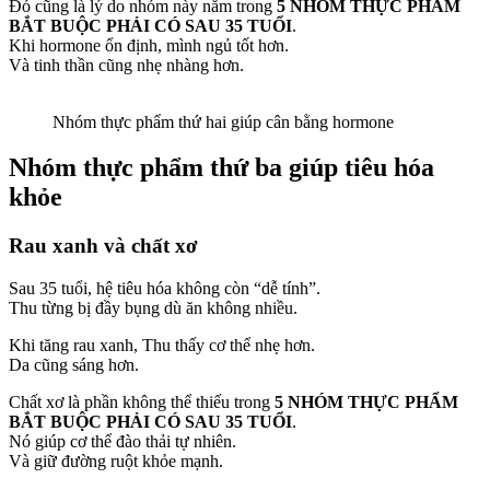
Đó cũng là lý do nhóm này nằm trong
5 NHÓM THỰC PHẨM
BẮT BUỘC PHẢI CÓ SAU 35 TUỔI
.
Khi hormone ổn định, mình ngủ tốt hơn.
Và tinh thần cũng nhẹ nhàng hơn.
Nhóm thực phẩm thứ hai giúp cân bằng hormone
Nhóm thực phẩm thứ ba giúp tiêu hóa
khỏe
Rau xanh và chất xơ
Sau 35 tuổi, hệ tiêu hóa không còn “dễ tính”.
Thu từng bị đầy bụng dù ăn không nhiều.
Khi tăng rau xanh, Thu thấy cơ thể nhẹ hơn.
Da cũng sáng hơn.
Chất xơ là phần không thể thiếu trong
5 NHÓM THỰC PHẨM
BẮT BUỘC PHẢI CÓ SAU 35 TUỔI
.
Nó giúp cơ thể đào thải tự nhiên.
Và giữ đường ruột khỏe mạnh.