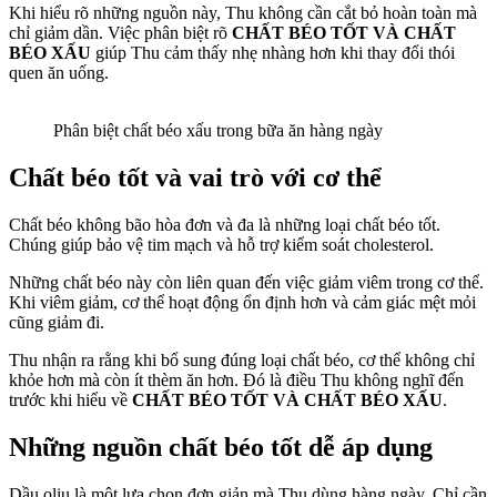
Khi hiểu rõ những nguồn này, Thu không cần cắt bỏ hoàn toàn mà
chỉ giảm dần. Việc phân biệt rõ
CHẤT BÉO TỐT VÀ CHẤT
BÉO XẤU
giúp Thu cảm thấy nhẹ nhàng hơn khi thay đổi thói
quen ăn uống.
Phân biệt chất béo xấu trong bữa ăn hàng ngày
Chất béo tốt và vai trò với cơ thể
Chất béo không bão hòa đơn và đa là những loại chất béo tốt.
Chúng giúp bảo vệ tim mạch và hỗ trợ kiểm soát cholesterol.
Những chất béo này còn liên quan đến việc giảm viêm trong cơ thể.
Khi viêm giảm, cơ thể hoạt động ổn định hơn và cảm giác mệt mỏi
cũng giảm đi.
Thu nhận ra rằng khi bổ sung đúng loại chất béo, cơ thể không chỉ
khỏe hơn mà còn ít thèm ăn hơn. Đó là điều Thu không nghĩ đến
trước khi hiểu về
CHẤT BÉO TỐT VÀ CHẤT BÉO XẤU
.
Những nguồn chất béo tốt dễ áp dụng
Dầu oliu là một lựa chọn đơn giản mà Thu dùng hàng ngày. Chỉ cần