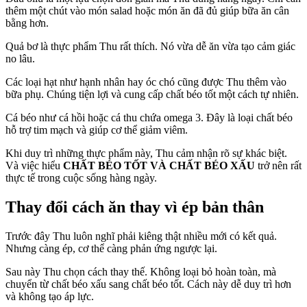
thêm một chút vào món salad hoặc món ăn đã đủ giúp bữa ăn cân
bằng hơn.
Quả bơ là thực phẩm Thu rất thích. Nó vừa dễ ăn vừa tạo cảm giác
no lâu.
Các loại hạt như hạnh nhân hay óc chó cũng được Thu thêm vào
bữa phụ. Chúng tiện lợi và cung cấp chất béo tốt một cách tự nhiên.
Cá béo như cá hồi hoặc cá thu chứa omega 3. Đây là loại chất béo
hỗ trợ tim mạch và giúp cơ thể giảm viêm.
Khi duy trì những thực phẩm này, Thu cảm nhận rõ sự khác biệt.
Và việc hiểu
CHẤT BÉO TỐT VÀ CHẤT BÉO XẤU
trở nên rất
thực tế trong cuộc sống hàng ngày.
Thay đổi cách ăn thay vì ép bản thân
Trước đây Thu luôn nghĩ phải kiêng thật nhiều mới có kết quả.
Nhưng càng ép, cơ thể càng phản ứng ngược lại.
Sau này Thu chọn cách thay thế. Không loại bỏ hoàn toàn, mà
chuyển từ chất béo xấu sang chất béo tốt. Cách này dễ duy trì hơn
và không tạo áp lực.