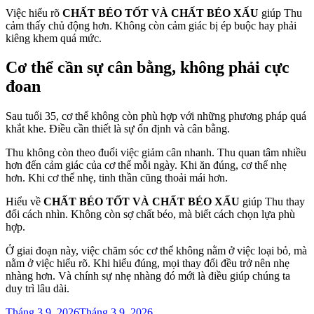
Việc hiểu rõ
CHẤT BÉO TỐT VÀ CHẤT BÉO XẤU
giúp Thu
cảm thấy chủ động hơn. Không còn cảm giác bị ép buộc hay phải
kiêng khem quá mức.
Cơ thể cần sự cân bằng, không phải cực
đoan
Sau tuổi 35, cơ thể không còn phù hợp với những phương pháp quá
khắt khe. Điều cần thiết là sự ổn định và cân bằng.
Thu không còn theo đuổi việc giảm cân nhanh. Thu quan tâm nhiều
hơn đến cảm giác của cơ thể mỗi ngày. Khi ăn đúng, cơ thể nhẹ
hơn. Khi cơ thể nhẹ, tinh thần cũng thoải mái hơn.
Hiểu về
CHẤT BÉO TỐT VÀ CHẤT BÉO XẤU
giúp Thu thay
đổi cách nhìn. Không còn sợ chất béo, mà biết cách chọn lựa phù
hợp.
Ở giai đoạn này, việc chăm sóc cơ thể không nằm ở việc loại bỏ, mà
nằm ở việc hiểu rõ. Khi hiểu đúng, mọi thay đổi đều trở nên nhẹ
nhàng hơn. Và chính sự nhẹ nhàng đó mới là điều giúp chúng ta
duy trì lâu dài.
Đăng
Tháng 3 9, 2026
Tháng 3 9, 2026