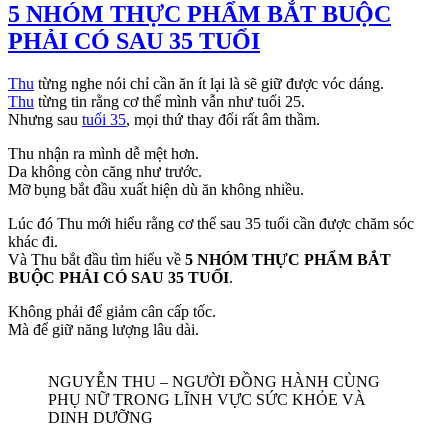
5 NHÓM THỰC PHẨM BẮT BUỘC
PHẢI CÓ SAU 35 TUỔI
Thu
từng nghe nói chỉ cần ăn ít lại là sẽ giữ được vóc dáng.
Thu
từng tin rằng cơ thể mình vẫn như tuổi 25.
Nhưng sau
tuổi 35
, mọi thứ thay đổi rất âm thầm.
Thu nhận ra mình dễ mệt hơn.
Da không còn căng như trước.
Mỡ bụng bắt đầu xuất hiện dù ăn không nhiều.
Lúc đó Thu mới hiểu rằng cơ thể sau 35 tuổi cần được chăm sóc
khác đi.
Và Thu bắt đầu tìm hiểu về
5 NHÓM THỰC PHẨM BẮT
BUỘC PHẢI CÓ SAU 35 TUỔI
.
Không phải để giảm cân cấp tốc.
Mà để giữ năng lượng lâu dài.
NGUYỄN THU – NGƯỜI ĐỒNG HÀNH CÙNG
PHỤ NỮ TRONG LĨNH VỰC SỨC KHỎE VÀ
DINH DƯỠNG