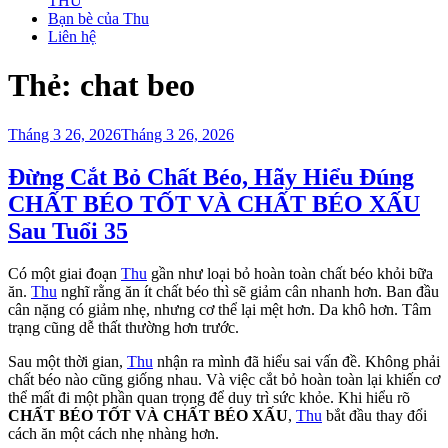
THU
Bạn bè của Thu
Liên hệ
Thẻ:
chat beo
Đăng
Tháng 3 26, 2026
Tháng 3 26, 2026
trong
Đừng Cắt Bỏ Chất Béo, Hãy Hiểu Đúng
CHẤT BÉO TỐT VÀ CHẤT BÉO XẤU
Sau Tuổi 35
Có một giai đoạn
Thu
gần như loại bỏ hoàn toàn chất béo khỏi bữa
ăn.
Thu
nghĩ rằng ăn ít chất béo thì sẽ giảm cân nhanh hơn. Ban đầu
cân nặng có giảm nhẹ, nhưng cơ thể lại mệt hơn. Da khô hơn. Tâm
trạng cũng dễ thất thường hơn trước.
Sau một thời gian,
Thu
nhận ra mình đã hiểu sai vấn đề. Không phải
chất béo nào cũng giống nhau. Và việc cắt bỏ hoàn toàn lại khiến cơ
thể mất đi một phần quan trọng để duy trì sức khỏe. Khi hiểu rõ
CHẤT BÉO TỐT VÀ CHẤT BÉO XẤU
,
Thu
bắt đầu thay đổi
cách ăn một cách nhẹ nhàng hơn.