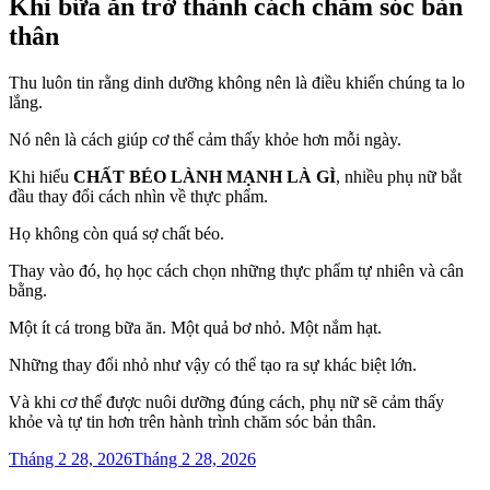
Khi bữa ăn trở thành cách chăm sóc bản
thân
Thu luôn tin rằng dinh dưỡng không nên là điều khiến chúng ta lo
lắng.
Nó nên là cách giúp cơ thể cảm thấy khỏe hơn mỗi ngày.
Khi hiểu
CHẤT BÉO LÀNH MẠNH LÀ GÌ
, nhiều phụ nữ bắt
đầu thay đổi cách nhìn về thực phẩm.
Họ không còn quá sợ chất béo.
Thay vào đó, họ học cách chọn những thực phẩm tự nhiên và cân
bằng.
Một ít cá trong bữa ăn. Một quả bơ nhỏ. Một nắm hạt.
Những thay đổi nhỏ như vậy có thể tạo ra sự khác biệt lớn.
Và khi cơ thể được nuôi dưỡng đúng cách, phụ nữ sẽ cảm thấy
khỏe và tự tin hơn trên hành trình chăm sóc bản thân.
Đăng
Tháng 2 28, 2026
Tháng 2 28, 2026
trong