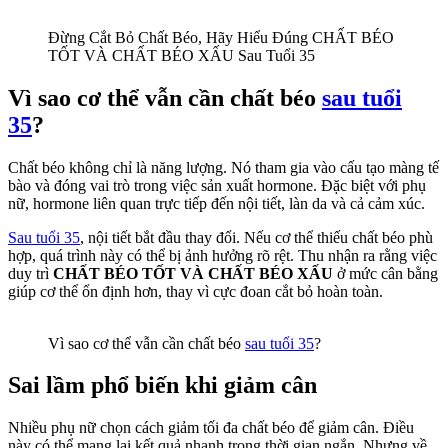
Đừng Cắt Bỏ Chất Béo, Hãy Hiểu Đúng CHẤT BÉO
TỐT VÀ CHẤT BÉO XẤU Sau Tuổi 35
Vì sao cơ thể vẫn cần chất béo
sau tuổi
35
?
Chất béo không chỉ là năng lượng. Nó tham gia vào cấu tạo màng tế
bào và đóng vai trò trong việc sản xuất hormone. Đặc biệt với phụ
nữ, hormone liên quan trực tiếp đến nội tiết, làn da và cả cảm xúc.
Sau tuổi 35
, nội tiết bắt đầu thay đổi. Nếu cơ thể thiếu chất béo phù
hợp, quá trình này có thể bị ảnh hưởng rõ rệt. Thu nhận ra rằng việc
duy trì
CHẤT BÉO TỐT VÀ CHẤT BÉO XẤU
ở mức cân bằng
giúp cơ thể ổn định hơn, thay vì cực đoan cắt bỏ hoàn toàn.
Vì sao cơ thể vẫn cần chất béo
sau tuổi 35
?
Sai lầm phổ biến khi giảm cân
Nhiều phụ nữ chọn cách giảm tối đa chất béo để giảm cân. Điều
này có thể mang lại kết quả nhanh trong thời gian ngắn. Nhưng về