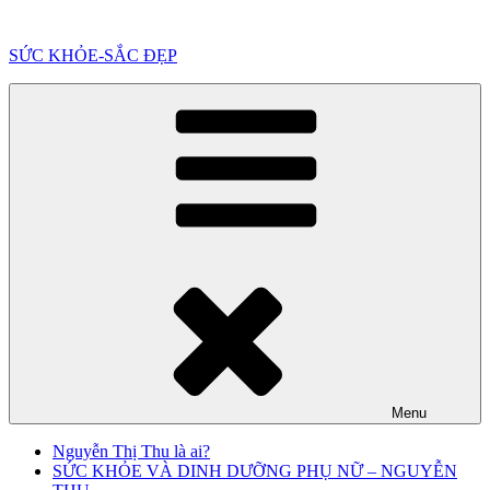
Chuyển
đến
SỨC KHỎE-SẮC ĐẸP
phần
nội
dung
Menu
Nguyễn Thị Thu là ai?
SỨC KHỎE VÀ DINH DƯỠNG PHỤ NỮ – NGUYỄN