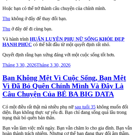
Hoặc bạn có thể trở thành câu chuyện của chính mình.
Thu
không ở đây để thay đổi bạn.
Thu
ở đây để đi cùng bạn.
Và hành trình
HUẤN LUYỆN PHỤ NỮ SỐNG KHỎE ĐẸP
HẠNH PHÚC
có thể bắt đầu từ một quyết định rất nhỏ.
Quyết định rằng bạn xứng đáng với một cuộc sống tốt hơn.
Đăng
Tháng 3 30, 2026
Tháng 3 30, 2026
trong
Bạn Không Mệt Vì Cuộc Sống, Bạn Mệt
Vì Đã Bỏ Quên Chính Mình Và Đây Là
Câu Chuyện Của BÉ BA BIG DATA
Có một điều rất thật mà nhiều phụ nữ
sau tuổi 35
không muốn đối
diện. Bạn không thực sự yếu đi. Bạn chỉ đang sống quá lâu trong
trạng thái bỏ quên bản thân.
Bạn vẫn làm việc mỗi ngày. Bạn vẫn chăm lo cho gia đình. Bạn vẫn
hoàn thành trách nhiệm. Nhưng cơ thể bạn đang thay đổi âm thầm.