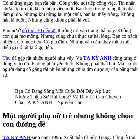
Có những ngày bạn rất bận. Công việc nối tiếp công việc. Tin nhắn
chưa kịp trả lời đã có thêm việc mới. Bạn luôn trong trạng thái phải
làm gì đó. Nhưng khi dừng lại một chút, bạn lại thấy trống. Không
hẳn là buồn. Nhưng cũng không phải là vui.
Phụ nữ ở
độ tuổi 30 đến 45
thường rơi vào trạng thái này. Không
còn quá mơ mộng. Nhưng cũng chưa thực sự hài lòng. Bạn có trách
nhiệm. Có mục tiêu. Có gia đình. Nhưng vẫn cảm thấy thiếu một
điều gì đó rất khó gọi tên.
Thu
đã gặp rất nhiều người như vậy. Và
TẠ KỲ ANH
cũng từng ở
đúng vị trí đó. Không phải yếu đuối. Không phải thất bại. Mà là một
người đang cố gắng rất nhiều nhưng chưa tìm được sự cân bằng thật
sự.
Bạn Có Đang Sống Một Cuộc Đời Đầy Áp Lực
Nhưng Thiếu Sự Hài Lòng? Và Đây Là Câu Chuyện
Của TẠ KỲ ANH – Nguyễn Thu
Một người phụ nữ trẻ nhưng không chọn
con đường dễ
TẠ KỲ ANH
sinh năm 1996. Xuất thân từ Sóc Trăng. Từng là thủ