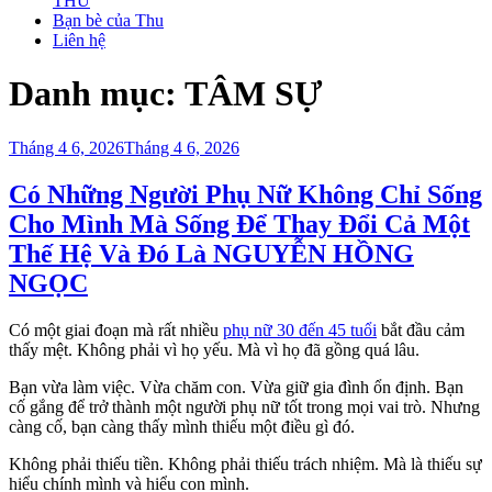
THU
Bạn bè của Thu
Liên hệ
Danh mục:
TÂM SỰ
Đăng
Tháng 4 6, 2026
Tháng 4 6, 2026
trong
Có Những Người Phụ Nữ Không Chỉ Sống
Cho Mình Mà Sống Để Thay Đổi Cả Một
Thế Hệ Và Đó Là NGUYỄN HỒNG
NGỌC
Có một giai đoạn mà rất nhiều
phụ nữ 30 đến 45 tuổi
bắt đầu cảm
thấy mệt. Không phải vì họ yếu. Mà vì họ đã gồng quá lâu.
Bạn vừa làm việc. Vừa chăm con. Vừa giữ gia đình ổn định. Bạn
cố gắng để trở thành một người phụ nữ tốt trong mọi vai trò. Nhưng
càng cố, bạn càng thấy mình thiếu một điều gì đó.
Không phải thiếu tiền. Không phải thiếu trách nhiệm. Mà là thiếu sự
hiểu chính mình và hiểu con mình.