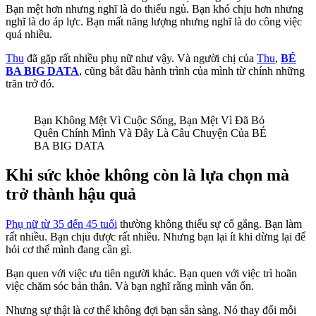
Bạn mệt hơn nhưng nghĩ là do thiếu ngủ. Bạn khó chịu hơn nhưng
nghĩ là do áp lực. Bạn mất năng lượng nhưng nghĩ là do công việc
quá nhiều.
Thu
đã gặp rất nhiều phụ nữ như vậy. Và người chị của
Thu
,
BÉ
BA BIG DATA
, cũng bắt đầu hành trình của mình từ chính những
trăn trở đó.
Bạn Không Mệt Vì Cuộc Sống, Bạn Mệt Vì Đã Bỏ
Quên Chính Mình Và Đây Là Câu Chuyện Của BÉ
BA BIG DATA
Khi sức khỏe không còn là lựa chọn mà
trở thành hậu quả
Phụ nữ từ 35 đến 45 tuổi
thường không thiếu sự cố gắng. Bạn làm
rất nhiều. Bạn chịu được rất nhiều. Nhưng bạn lại ít khi dừng lại để
hỏi cơ thể mình đang cần gì.
Bạn quen với việc ưu tiên người khác. Bạn quen với việc trì hoãn
việc chăm sóc bản thân. Và bạn nghĩ rằng mình vẫn ổn.
Nhưng sự thật là cơ thể không đợi bạn sẵn sàng. Nó thay đổi mỗi