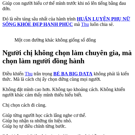
Giúp con người hiểu cơ thể mình trước khi nó lên tiếng bằng đau
đớn.
Đó là nền tảng sâu nhất của hành trình
HUẤN LUYỆN PHỤ NỮ
SỐNG KHỎE ĐẸP HẠNH PHÚC
mà
Thu
luôn chia sẻ.
Một con đường khác không giống số đông
Người chị không chọn làm chuyên gia, mà
chọn làm người đồng hành
Điều khiến
Thu
trân trọng
BÉ BA BIG DATA
không phải là kiến
thức. Mà là cách chị ấy chọn đứng cùng mọi người.
Không đặt mình cao hơn. Không tạo khoảng cách. Không khiến
người khác cảm thấy mình thiếu hiểu biết.
Chị chọn cách đi cùng.
Giúp từng người học cách lắng nghe cơ thể.
Giúp họ nhận ra những tín hiệu nhỏ.
Giúp họ tự điều chỉnh từng bước.