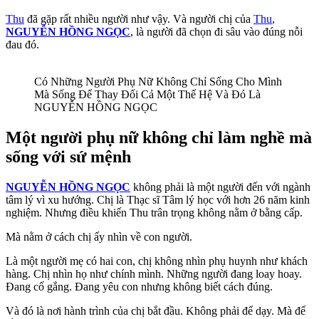
Thu
đã gặp rất nhiều người như vậy. Và người chị của
Thu
,
NGUYỄN HỒNG NGỌC
, là người đã chọn đi sâu vào đúng nỗi
đau đó.
Có Những Người Phụ Nữ Không Chỉ Sống Cho Mình
Mà Sống Để Thay Đổi Cả Một Thế Hệ Và Đó Là
NGUYỄN HỒNG NGỌC
Một người phụ nữ không chỉ làm nghề mà
sống với sứ mệnh
NGUYỄN HỒNG NGỌC
không phải là một người đến với ngành
tâm lý vì xu hướng. Chị là Thạc sĩ Tâm lý học với hơn 26 năm kinh
nghiệm. Nhưng điều khiến Thu trân trọng không nằm ở bằng cấp.
Mà nằm ở cách chị ấy nhìn về con người.
Là một người mẹ có hai con, chị không nhìn phụ huynh như khách
hàng. Chị nhìn họ như chính mình. Những người đang loay hoay.
Đang cố gắng. Đang yêu con nhưng không biết cách đúng.
Và đó là nơi hành trình của chị bắt đầu. Không phải để dạy. Mà để