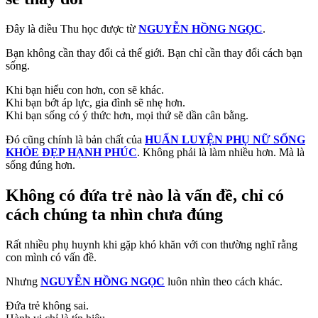
Đây là điều Thu học được từ
NGUYỄN HỒNG NGỌC
.
Bạn không cần thay đổi cả thế giới. Bạn chỉ cần thay đổi cách bạn
sống.
Khi bạn hiểu con hơn, con sẽ khác.
Khi bạn bớt áp lực, gia đình sẽ nhẹ hơn.
Khi bạn sống có ý thức hơn, mọi thứ sẽ dần cân bằng.
Đó cũng chính là bản chất của
HUẤN LUYỆN PHỤ NỮ SỐNG
KHỎE ĐẸP HẠNH PHÚC
. Không phải là làm nhiều hơn. Mà là
sống đúng hơn.
Không có đứa trẻ nào là vấn đề, chỉ có
cách chúng ta nhìn chưa đúng
Rất nhiều phụ huynh khi gặp khó khăn với con thường nghĩ rằng
con mình có vấn đề.
Nhưng
NGUYỄN HỒNG NGỌC
luôn nhìn theo cách khác.
Đứa trẻ không sai.