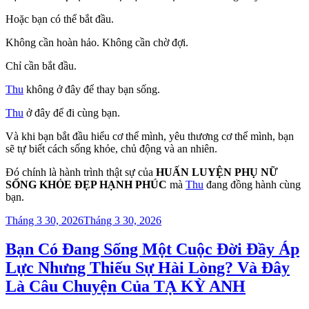
Hoặc bạn có thể bắt đầu.
Không cần hoàn hảo. Không cần chờ đợi.
Chỉ cần bắt đầu.
Thu
không ở đây để thay bạn sống.
Thu
ở đây để đi cùng bạn.
Và khi bạn bắt đầu hiểu cơ thể mình, yêu thương cơ thể mình, bạn
sẽ tự biết cách sống khỏe, chủ động và an nhiên.
Đó chính là hành trình thật sự của
HUẤN LUYỆN PHỤ NỮ
SỐNG KHỎE ĐẸP HẠNH PHÚC
mà
Thu
đang đồng hành cùng
bạn.
Đăng
Tháng 3 30, 2026
Tháng 3 30, 2026
trong
Bạn Có Đang Sống Một Cuộc Đời Đầy Áp
Lực Nhưng Thiếu Sự Hài Lòng? Và Đây
Là Câu Chuyện Của TẠ KỲ ANH