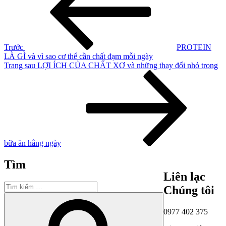
bài
viết
Trước
PROTEIN
LÀ GÌ và vì sao cơ thể cần chất đạm mỗi ngày
Bài
Trang sau
LỢI ÍCH CỦA CHẤT XƠ và những thay đổi nhỏ trong
tiếp
theo
bữa ăn hằng ngày
Tìm
Liên lạc
Tìm
Chúng tôi
kiếm:
Tìm
kiếm
0977 402 375