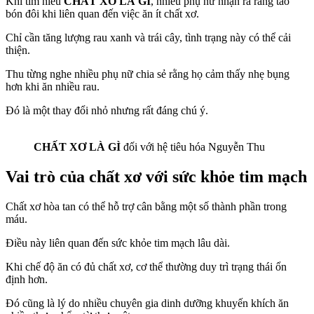
Khi tìm hiểu
CHẤT XƠ LÀ GÌ
, nhiều phụ nữ nhận ra rằng táo
bón đôi khi liên quan đến việc ăn ít chất xơ.
Chỉ cần tăng lượng rau xanh và trái cây, tình trạng này có thể cải
thiện.
Thu từng nghe nhiều phụ nữ chia sẻ rằng họ cảm thấy nhẹ bụng
hơn khi ăn nhiều rau.
Đó là một thay đổi nhỏ nhưng rất đáng chú ý.
CHẤT XƠ LÀ GÌ
đối với hệ tiêu hóa Nguyễn Thu
Vai trò của chất xơ với sức khỏe tim mạch
Chất xơ hòa tan có thể hỗ trợ cân bằng một số thành phần trong
máu.
Điều này liên quan đến sức khỏe tim mạch lâu dài.
Khi chế độ ăn có đủ chất xơ, cơ thể thường duy trì trạng thái ổn
định hơn.
Đó cũng là lý do nhiều chuyên gia dinh dưỡng khuyến khích ăn