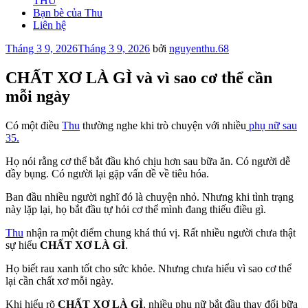
THU
Bạn bè của Thu
Liên hệ
Đăng
Tháng 3 9, 2026
Tháng 3 9, 2026
bởi
nguyenthu.68
trong
CHẤT XƠ LÀ GÌ và vì sao cơ thể cần
mỗi ngày
Có một điều
Thu
thường nghe khi trò chuyện với nhiều
phụ nữ sau
35.
Họ nói rằng cơ thể bắt đầu khó chịu hơn sau bữa ăn. Có người dễ
đầy bụng. Có người lại gặp vấn đề về tiêu hóa.
Ban đầu nhiều người nghĩ đó là chuyện nhỏ. Nhưng khi tình trạng
này lặp lại, họ bắt đầu tự hỏi cơ thể mình đang thiếu điều gì.
Thu
nhận ra một điểm chung khá thú vị. Rất nhiều người chưa thật
sự hiểu
CHẤT XƠ LÀ GÌ
.
Họ biết rau xanh tốt cho sức khỏe. Nhưng chưa hiểu vì sao cơ thể
lại cần chất xơ mỗi ngày.
Khi hiểu rõ
CHẤT XƠ LÀ GÌ
, nhiều phụ nữ bắt đầu thay đổi bữa