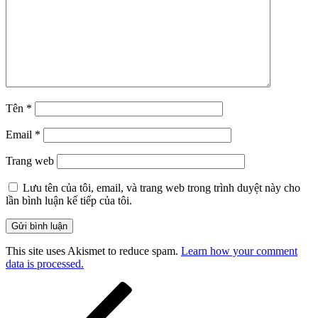
Tên
*
Email
*
Trang web
Lưu tên của tôi, email, và trang web trong trình duyệt này cho
lần bình luận kế tiếp của tôi.
This site uses Akismet to reduce spam.
Learn how your comment
data is processed.
Điều
Bài
cũ
hướng
hơn