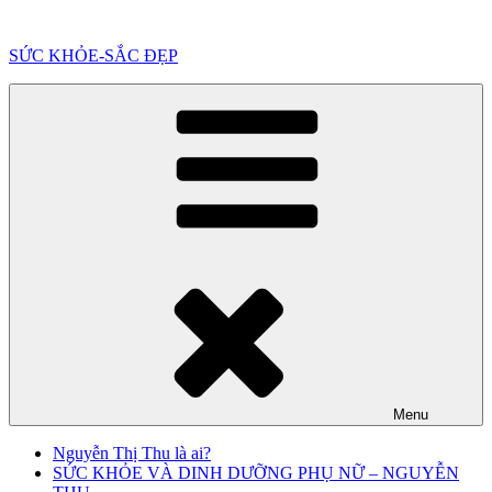
Chuyển
đến
SỨC KHỎE-SẮC ĐẸP
phần
nội
dung
Menu
Nguyễn Thị Thu là ai?
SỨC KHỎE VÀ DINH DƯỠNG PHỤ NỮ – NGUYỄN