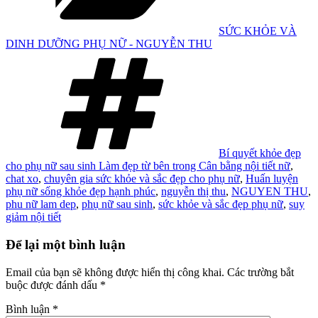
SỨC KHỎE VÀ
DINH DƯỠNG PHỤ NỮ - NGUYỄN THU
Tag
Bí quyết khỏe đẹp
cho phụ nữ sau sinh Làm đẹp từ bên trong Cân bằng nội tiết nữ
,
chat xo
,
chuyên gia sức khỏe và sắc đẹp cho phụ nữ
,
Huấn luyện
phụ nữ sống khỏe đẹp hạnh phúc
,
nguyễn thị thu
,
NGUYEN THU
,
phu nữ lam dep
,
phụ nữ sau sinh
,
sức khỏe và sắc đẹp phụ nữ
,
suy
giảm nội tiết
Để lại một bình luận
Email của bạn sẽ không được hiển thị công khai.
Các trường bắt
buộc được đánh dấu
*
Bình luận
*