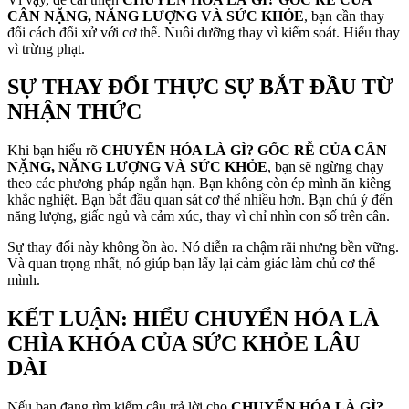
CÂN NẶNG, NĂNG LƯỢNG VÀ SỨC KHỎE
, bạn cần thay
đổi cách đối xử với cơ thể. Nuôi dưỡng thay vì kiểm soát. Hiểu thay
vì trừng phạt.
SỰ THAY ĐỔI THỰC SỰ BẮT ĐẦU TỪ
NHẬN THỨC
Khi bạn hiểu rõ
CHUYỂN HÓA LÀ GÌ? GỐC RỄ CỦA CÂN
NẶNG, NĂNG LƯỢNG VÀ SỨC KHỎE
, bạn sẽ ngừng chạy
theo các phương pháp ngắn hạn. Bạn không còn ép mình ăn kiêng
khắc nghiệt. Bạn bắt đầu quan sát cơ thể nhiều hơn. Bạn chú ý đến
năng lượng, giấc ngủ và cảm xúc, thay vì chỉ nhìn con số trên cân.
Sự thay đổi này không ồn ào. Nó diễn ra chậm rãi nhưng bền vững.
Và quan trọng nhất, nó giúp bạn lấy lại cảm giác làm chủ cơ thể
mình.
KẾT LUẬN: HIỂU CHUYỂN HÓA LÀ
CHÌA KHÓA CỦA SỨC KHỎE LÂU
DÀI
Nếu bạn đang tìm kiếm câu trả lời cho
CHUYỂN HÓA LÀ GÌ?