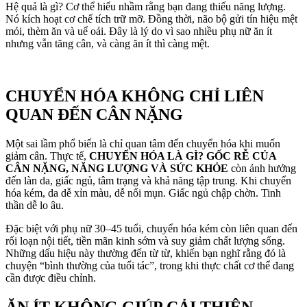
Hệ quả là gì? Cơ thể hiểu nhầm rằng bạn đang thiếu năng lượng.
Nó kích hoạt cơ chế tích trữ mỡ. Đồng thời, não bộ gửi tín hiệu mệt
mỏi, thèm ăn và uể oải. Đây là lý do vì sao nhiều phụ nữ ăn ít
nhưng vẫn tăng cân, và càng ăn ít thì càng mệt.
CHUYỂN HÓA KHÔNG CHỈ LIÊN
QUAN ĐẾN CÂN NẶNG
Một sai lầm phổ biến là chỉ quan tâm đến chuyển hóa khi muốn
giảm cân. Thực tế,
CHUYỂN HÓA LÀ GÌ? GỐC RỄ CỦA
CÂN NẶNG, NĂNG LƯỢNG VÀ SỨC KHỎE
còn ảnh hưởng
đến làn da, giấc ngủ, tâm trạng và khả năng tập trung. Khi chuyển
hóa kém, da dễ xỉn màu, dễ nổi mụn. Giấc ngủ chập chờn. Tinh
thần dễ lo âu.
Đặc biệt với phụ nữ 30–45 tuổi, chuyển hóa kém còn liên quan đến
rối loạn nội tiết, tiền mãn kinh sớm và suy giảm chất lượng sống.
Những dấu hiệu này thường đến từ từ, khiến bạn nghĩ rằng đó là
chuyện “bình thường của tuổi tác”, trong khi thực chất cơ thể đang
cần được điều chỉnh.
ĂN ÍT KHÔNG GIÚP CẢI THIỆN