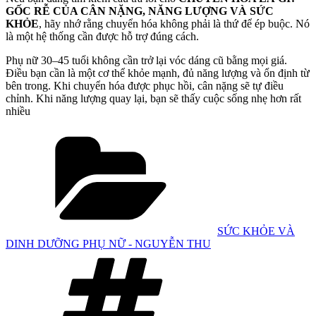
GỐC RỄ CỦA CÂN NẶNG, NĂNG LƯỢNG VÀ SỨC
KHỎE
, hãy nhớ rằng chuyển hóa không phải là thứ để ép buộc. Nó
là một hệ thống cần được hỗ trợ đúng cách.
Phụ nữ 30–45 tuổi không cần trở lại vóc dáng cũ bằng mọi giá.
Điều bạn cần là một cơ thể khỏe mạnh, đủ năng lượng và ổn định từ
bên trong. Khi chuyển hóa được phục hồi, cân nặng sẽ tự điều
chỉnh. Khi năng lượng quay lại, bạn sẽ thấy cuộc sống nhẹ hơn rất
nhiều
Danh
mục
SỨC KHỎE VÀ
DINH DƯỠNG PHỤ NỮ - NGUYỄN THU
Tag