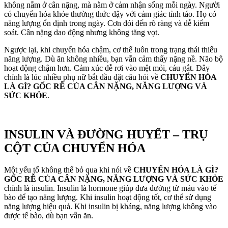
không nằm ở cân nặng, mà nằm ở cảm nhận sống mỗi ngày. Người
có chuyển hóa khỏe thường thức dậy với cảm giác tỉnh táo. Họ có
năng lượng ổn định trong ngày. Cơn đói đến rõ ràng và dễ kiểm
soát. Cân nặng dao động nhưng không tăng vọt.
Ngược lại, khi chuyển hóa chậm, cơ thể luôn trong trạng thái thiếu
năng lượng. Dù ăn không nhiều, bạn vẫn cảm thấy nặng nề. Não bộ
hoạt động chậm hơn. Cảm xúc dễ rơi vào mệt mỏi, cáu gắt. Đây
chính là lúc nhiều phụ nữ bắt đầu đặt câu hỏi về
CHUYỂN HÓA
LÀ GÌ? GỐC RỄ CỦA CÂN NẶNG, NĂNG LƯỢNG VÀ
SỨC KHỎE
.
INSULIN VÀ ĐƯỜNG HUYẾT – TRỤ
CỘT CỦA CHUYỂN HÓA
Một yếu tố không thể bỏ qua khi nói về
CHUYỂN HÓA LÀ GÌ?
GỐC RỄ CỦA CÂN NẶNG, NĂNG LƯỢNG VÀ SỨC KHỎE
chính là insulin. Insulin là hormone giúp đưa đường từ máu vào tế
bào để tạo năng lượng. Khi insulin hoạt động tốt, cơ thể sử dụng
năng lượng hiệu quả. Khi insulin bị kháng, năng lượng không vào
được tế bào, dù bạn vẫn ăn.