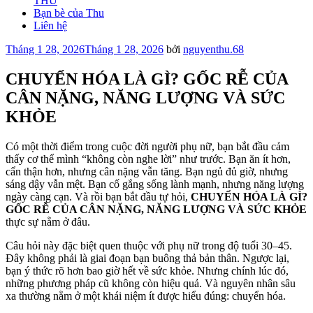
THU
Bạn bè của Thu
Liên hệ
Đăng
Tháng 1 28, 2026
Tháng 1 28, 2026
bởi
nguyenthu.68
trong
CHUYỂN HÓA LÀ GÌ? GỐC RỄ CỦA
CÂN NẶNG, NĂNG LƯỢNG VÀ SỨC
KHỎE
Có một thời điểm trong cuộc đời người phụ nữ, bạn bắt đầu cảm
thấy cơ thể mình “không còn nghe lời” như trước. Bạn ăn ít hơn,
cẩn thận hơn, nhưng cân nặng vẫn tăng. Bạn ngủ đủ giờ, nhưng
sáng dậy vẫn mệt. Bạn cố gắng sống lành mạnh, nhưng năng lượng
ngày càng cạn. Và rồi bạn bắt đầu tự hỏi,
CHUYỂN HÓA LÀ GÌ?
GỐC RỄ CỦA CÂN NẶNG, NĂNG LƯỢNG VÀ SỨC KHỎE
thực sự nằm ở đâu.
Câu hỏi này đặc biệt quen thuộc với phụ nữ trong độ tuổi 30–45.
Đây không phải là giai đoạn bạn buông thả bản thân. Ngược lại,
bạn ý thức rõ hơn bao giờ hết về sức khỏe. Nhưng chính lúc đó,
những phương pháp cũ không còn hiệu quả. Và nguyên nhân sâu
xa thường nằm ở một khái niệm ít được hiểu đúng: chuyển hóa.