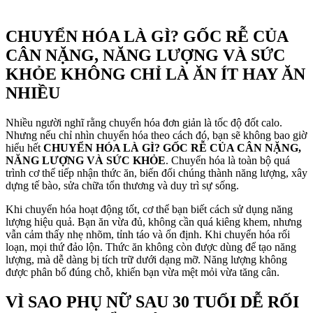
CHUYỂN HÓA LÀ GÌ? GỐC RỄ CỦA
CÂN NẶNG, NĂNG LƯỢNG VÀ SỨC
KHỎE
KHÔNG CHỈ LÀ ĂN ÍT HAY ĂN
NHIỀU
Nhiều người nghĩ rằng chuyển hóa đơn giản là tốc độ đốt calo.
Nhưng nếu chỉ nhìn chuyển hóa theo cách đó, bạn sẽ không bao giờ
hiểu hết
CHUYỂN HÓA LÀ GÌ? GỐC RỄ CỦA CÂN NẶNG,
NĂNG LƯỢNG VÀ SỨC KHỎE
. Chuyển hóa là toàn bộ quá
trình cơ thể tiếp nhận thức ăn, biến đổi chúng thành năng lượng, xây
dựng tế bào, sửa chữa tổn thương và duy trì sự sống.
Khi chuyển hóa hoạt động tốt, cơ thể bạn biết cách sử dụng năng
lượng hiệu quả. Bạn ăn vừa đủ, không cần quá kiêng khem, nhưng
vẫn cảm thấy nhẹ nhõm, tỉnh táo và ổn định. Khi chuyển hóa rối
loạn, mọi thứ đảo lộn. Thức ăn không còn được dùng để tạo năng
lượng, mà dễ dàng bị tích trữ dưới dạng mỡ. Năng lượng không
được phân bổ đúng chỗ, khiến bạn vừa mệt mỏi vừa tăng cân.
VÌ SAO PHỤ NỮ SAU 30 TUỔI DỄ RỐI