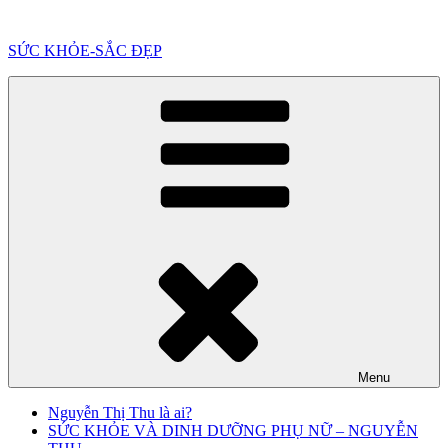
Chuyển
đến
SỨC KHỎE-SẮC ĐẸP
phần
nội
dung
Menu
Nguyễn Thị Thu là ai?
SỨC KHỎE VÀ DINH DƯỠNG PHỤ NỮ – NGUYỄN