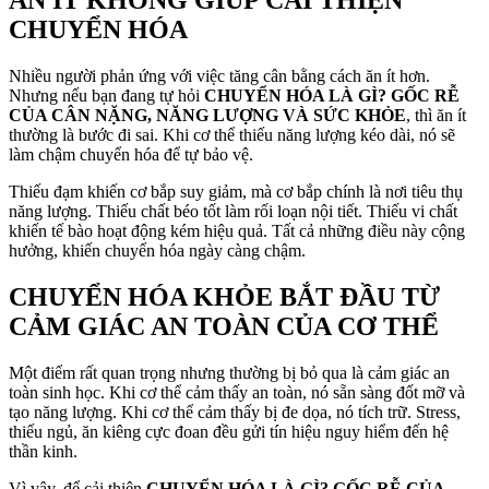
CHUYỂN HÓA
Nhiều người phản ứng với việc tăng cân bằng cách ăn ít hơn.
Nhưng nếu bạn đang tự hỏi
CHUYỂN HÓA LÀ GÌ? GỐC RỄ
CỦA CÂN NẶNG, NĂNG LƯỢNG VÀ SỨC KHỎE
, thì ăn ít
thường là bước đi sai. Khi cơ thể thiếu năng lượng kéo dài, nó sẽ
làm chậm chuyển hóa để tự bảo vệ.
Thiếu đạm khiến cơ bắp suy giảm, mà cơ bắp chính là nơi tiêu thụ
năng lượng. Thiếu chất béo tốt làm rối loạn nội tiết. Thiếu vi chất
khiến tế bào hoạt động kém hiệu quả. Tất cả những điều này cộng
hưởng, khiến chuyển hóa ngày càng chậm.
CHUYỂN HÓA KHỎE BẮT ĐẦU TỪ
CẢM GIÁC AN TOÀN CỦA CƠ THỂ
Một điểm rất quan trọng nhưng thường bị bỏ qua là cảm giác an
toàn sinh học. Khi cơ thể cảm thấy an toàn, nó sẵn sàng đốt mỡ và
tạo năng lượng. Khi cơ thể cảm thấy bị đe dọa, nó tích trữ. Stress,
thiếu ngủ, ăn kiêng cực đoan đều gửi tín hiệu nguy hiểm đến hệ
thần kinh.
Vì vậy, để cải thiện
CHUYỂN HÓA LÀ GÌ? GỐC RỄ CỦA