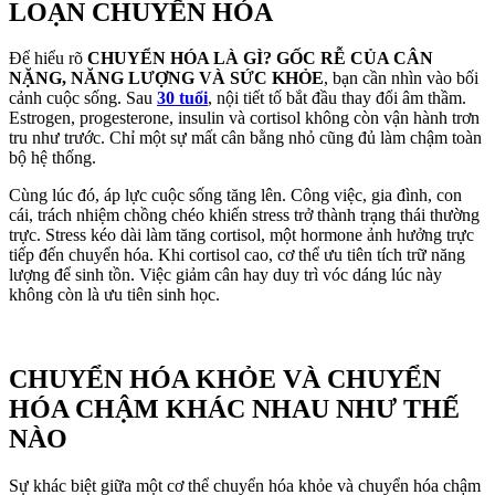
LOẠN CHUYỂN HÓA
Để hiểu rõ
CHUYỂN HÓA LÀ GÌ? GỐC RỄ CỦA CÂN
NẶNG, NĂNG LƯỢNG VÀ SỨC KHỎE
, bạn cần nhìn vào bối
cảnh cuộc sống. Sau
30 tuổi
, nội tiết tố bắt đầu thay đổi âm thầm.
Estrogen, progesterone, insulin và cortisol không còn vận hành trơn
tru như trước. Chỉ một sự mất cân bằng nhỏ cũng đủ làm chậm toàn
bộ hệ thống.
Cùng lúc đó, áp lực cuộc sống tăng lên. Công việc, gia đình, con
cái, trách nhiệm chồng chéo khiến stress trở thành trạng thái thường
trực. Stress kéo dài làm tăng cortisol, một hormone ảnh hưởng trực
tiếp đến chuyển hóa. Khi cortisol cao, cơ thể ưu tiên tích trữ năng
lượng để sinh tồn. Việc giảm cân hay duy trì vóc dáng lúc này
không còn là ưu tiên sinh học.
CHUYỂN HÓA KHỎE VÀ CHUYỂN
HÓA CHẬM KHÁC NHAU NHƯ THẾ
NÀO
Sự khác biệt giữa một cơ thể chuyển hóa khỏe và chuyển hóa chậm