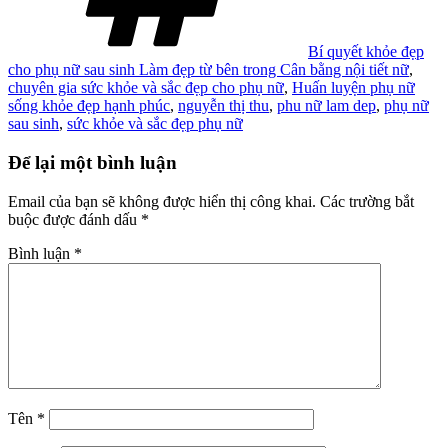
Bí quyết khỏe đẹp
cho phụ nữ sau sinh Làm đẹp từ bên trong Cân bằng nội tiết nữ
,
chuyên gia sức khỏe và sắc đẹp cho phụ nữ
,
Huấn luyện phụ nữ
sống khỏe đẹp hạnh phúc
,
nguyễn thị thu
,
phu nữ lam dep
,
phụ nữ
sau sinh
,
sức khỏe và sắc đẹp phụ nữ
Để lại một bình luận
Email của bạn sẽ không được hiển thị công khai.
Các trường bắt
buộc được đánh dấu
*
Bình luận
*
Tên
*