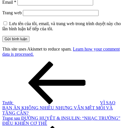
Email
*
Trang web
Lưu tên của tôi, email, và trang web trong trình duyệt này cho
lần bình luận kế tiếp của tôi.
This site uses Akismet to reduce spam.
Learn how your comment
data is processed.
Điều
Bài
cũ
hướng
hơn
bài
viết
Trước
VÌ SAO
BẠN ĂN KHÔNG NHIỀU NHƯNG VẪN MỆT MỎI VÀ
TĂNG CÂN?
Bài
Trang sau
ĐƯỜNG HUYẾT & INSULIN: “NHẠC TRƯỞNG”
tiếp
ĐIỀU KHIỂN CƠ THỂ