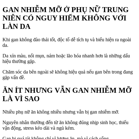
GAN NHIỄM MỠ Ở PHỤ NỮ TRUNG
NIÊN CÓ NGUY HIỂM KHÔNG VỚI
LÀN DA
Khi gan không đào thải tốt, độc tố dễ tích tụ và biểu hiện ra ngoài
da.
Da xỉn màu, nổi mụn, nám hoặc lão hóa nhanh hơn là những dấu
hiệu thường gặp.
Chăm sóc da bên ngoài sẽ không hiệu quả nếu gan bên trong đang
gặp vấn đề.
ĂN ÍT NHƯNG VẪN GAN NHIỄM MỠ
LÀ VÌ SAO
Nhiều phụ nữ ăn không nhiều nhưng vẫn bị gan nhiễm mỡ.
Nguyên nhân thường đến từ ăn không đúng nhịp sinh học, thiếu
vận động, stress kéo dài và ngủ kém.
Gan bị quá tải không chỉ vì lượng ăn, mà vì cách sống.