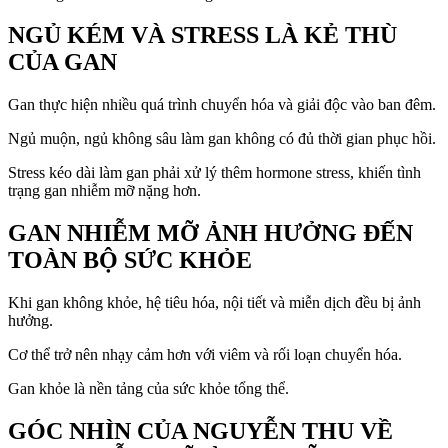
NGỦ KÉM VÀ STRESS LÀ KẺ THÙ
CỦA GAN
Gan thực hiện nhiều quá trình chuyển hóa và giải độc vào ban đêm.
Ngủ muộn, ngủ không sâu làm gan không có đủ thời gian phục hồi.
Stress kéo dài làm gan phải xử lý thêm hormone stress, khiến tình
trạng gan nhiễm mỡ nặng hơn.
GAN NHIỄM MỠ ẢNH HƯỞNG ĐẾN
TOÀN BỘ SỨC KHỎE
Khi gan không khỏe, hệ tiêu hóa, nội tiết và miễn dịch đều bị ảnh
hưởng.
Cơ thể trở nên nhạy cảm hơn với viêm và rối loạn chuyển hóa.
Gan khỏe là nền tảng của sức khỏe tổng thể.
GÓC NHÌN CỦA NGUYỄN THU VỀ