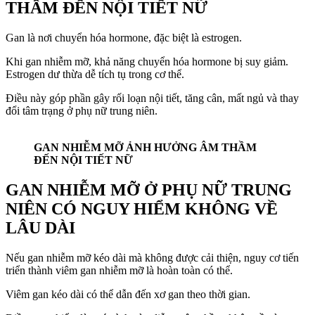
THẦM ĐẾN NỘI TIẾT NỮ
Gan là nơi chuyển hóa hormone, đặc biệt là estrogen.
Khi gan nhiễm mỡ, khả năng chuyển hóa hormone bị suy giảm.
Estrogen dư thừa dễ tích tụ trong cơ thể.
Điều này góp phần gây rối loạn nội tiết, tăng cân, mất ngủ và thay
đổi tâm trạng ở phụ nữ trung niên.
GAN NHIỄM MỠ ẢNH HƯỞNG ÂM THẦM
ĐẾN NỘI TIẾT NỮ
GAN NHIỄM MỠ Ở PHỤ NỮ TRUNG
NIÊN CÓ NGUY HIỂM KHÔNG VỀ
LÂU DÀI
Nếu gan nhiễm mỡ kéo dài mà không được cải thiện, nguy cơ tiến
triển thành viêm gan nhiễm mỡ là hoàn toàn có thể.
Viêm gan kéo dài có thể dẫn đến xơ gan theo thời gian.