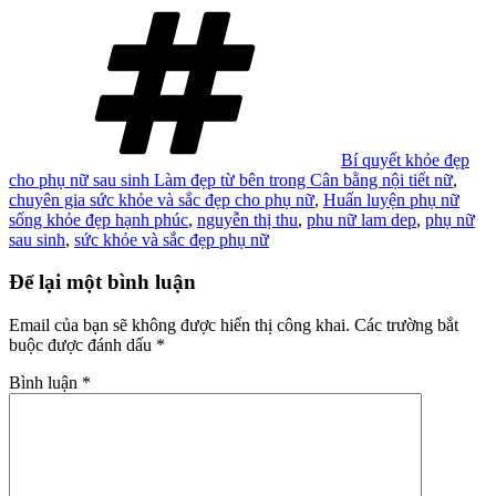
Tag
Bí quyết khỏe đẹp
cho phụ nữ sau sinh Làm đẹp từ bên trong Cân bằng nội tiết nữ
,
chuyên gia sức khỏe và sắc đẹp cho phụ nữ
,
Huấn luyện phụ nữ
sống khỏe đẹp hạnh phúc
,
nguyễn thị thu
,
phu nữ lam dep
,
phụ nữ
sau sinh
,
sức khỏe và sắc đẹp phụ nữ
Để lại một bình luận
Email của bạn sẽ không được hiển thị công khai.
Các trường bắt
buộc được đánh dấu
*
Bình luận
*