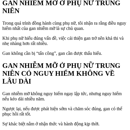
GAN NHIỄM MỠ Ở PHỤ NỮ TRUNG
NIÊN
Trong quá trình đồng hành cùng phụ nữ, tôi nhận ra rằng điều nguy
hiểm nhất của gan nhiễm mỡ là sự chủ quan.
Khi phụ nữ hiểu đúng vấn đề, việc cải thiện gan trở nên khả thi và
nhẹ nhàng hơn rất nhiều.
Gan không cần bị “tấn công”, gan cần được thấu hiểu.
GAN NHIỄM MỠ Ở PHỤ NỮ TRUNG
NIÊN CÓ NGUY HIỂM KHÔNG VỀ
LÂU DÀI
Gan nhiễm mỡ không nguy hiểm ngay lập tức, nhưng nguy hiểm
nếu kéo dài nhiều năm.
Ngược lại, nếu được phát hiện sớm và chăm sóc đúng, gan có thể
phục hồi rất tốt.
Sự khác biệt nằm ở nhận thức và hành động kịp thời.