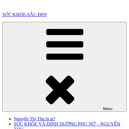
Chuyển
đến
SỨC KHỎE-SẮC ĐẸP
phần
nội
dung
Menu
Nguyễn Thị Thu là ai?
SỨC KHỎE VÀ DINH DƯỠNG PHỤ NỮ – NGUYỄN