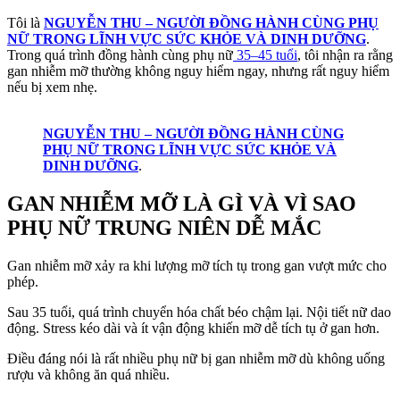
Tôi là
NGUYỄN THU – NGƯỜI ĐỒNG HÀNH CÙNG PHỤ
NỮ TRONG LĨNH VỰC SỨC KHỎE VÀ DINH DƯỠNG
.
Trong quá trình đồng hành cùng phụ nữ
35–45 tuổi
, tôi nhận ra rằng
gan nhiễm mỡ thường không nguy hiểm ngay, nhưng rất nguy hiểm
nếu bị xem nhẹ.
NGUYỄN THU – NGƯỜI ĐỒNG HÀNH CÙNG
PHỤ NỮ TRONG LĨNH VỰC SỨC KHỎE VÀ
DINH DƯỠNG
.
GAN NHIỄM MỠ LÀ GÌ VÀ VÌ SAO
PHỤ NỮ TRUNG NIÊN DỄ MẮC
Gan nhiễm mỡ xảy ra khi lượng mỡ tích tụ trong gan vượt mức cho
phép.
Sau 35 tuổi, quá trình chuyển hóa chất béo chậm lại. Nội tiết nữ dao
động. Stress kéo dài và ít vận động khiến mỡ dễ tích tụ ở gan hơn.
Điều đáng nói là rất nhiều phụ nữ bị gan nhiễm mỡ dù không uống
rượu và không ăn quá nhiều.