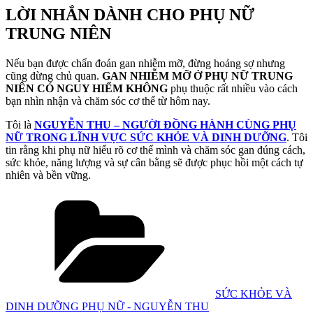
LỜI NHẮN DÀNH CHO PHỤ NỮ
TRUNG NIÊN
Nếu bạn được chẩn đoán gan nhiễm mỡ, đừng hoảng sợ nhưng
cũng đừng chủ quan.
GAN NHIỄM MỠ Ở PHỤ NỮ TRUNG
NIÊN CÓ NGUY HIỂM KHÔNG
phụ thuộc rất nhiều vào cách
bạn nhìn nhận và chăm sóc cơ thể từ hôm nay.
Tôi là
NGUYỄN THU – NGƯỜI ĐỒNG HÀNH CÙNG PHỤ
NỮ TRONG LĨNH VỰC SỨC KHỎE VÀ DINH DƯỠNG
. Tôi
tin rằng khi phụ nữ hiểu rõ cơ thể mình và chăm sóc gan đúng cách,
sức khỏe, năng lượng và sự cân bằng sẽ được phục hồi một cách tự
nhiên và bền vững.
Danh
mục
SỨC KHỎE VÀ
DINH DƯỠNG PHỤ NỮ - NGUYỄN THU