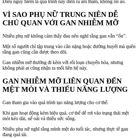
Điều nguy hiểm là quá trình này diễn ra âm thầm, không ồn ào.
VÌ SAO PHỤ NỮ TRUNG NIÊN DỄ
CHỦ QUAN VỚI GAN NHIỄM MỠ
Nhiều phụ nữ không cảm thấy đau nên nghĩ rằng gan vẫn “ổn”.
Một số người chỉ tập trung vào cân nặng hoặc đường huyết mà quên
rằng gan cũng cần được theo dõi.
Gan nhiễm mỡ thường đi kèm với rối loạn chuyển hóa, nhưng
không phải ai cũng nhận ra mối liên hệ này.
GAN NHIỄM MỠ LIÊN QUAN ĐẾN
MỆT MỎI VÀ THIẾU NĂNG LƯỢNG
Gan tham gia vào quá trình tạo năng lượng cho cơ thể.
Khi gan hoạt động kém hiệu quả, cơ thể dễ rơi vào trạng thái mệt
mỏi kéo dài, uể oải và thiếu sức sống.
Nhiều phụ nữ nghĩ rằng mình mệt do tuổi tác, nhưng thực tế gan
đang quá tải.