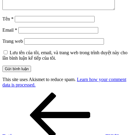
Tên
*
Email
*
Trang web
Lưu tên của tôi, email, và trang web trong trình duyệt này cho
lần bình luận kế tiếp của tôi.
This site uses Akismet to reduce spam.
Learn how your comment
data is processed.
Điều
Bài
cũ
hướng
hơn
bài
viết