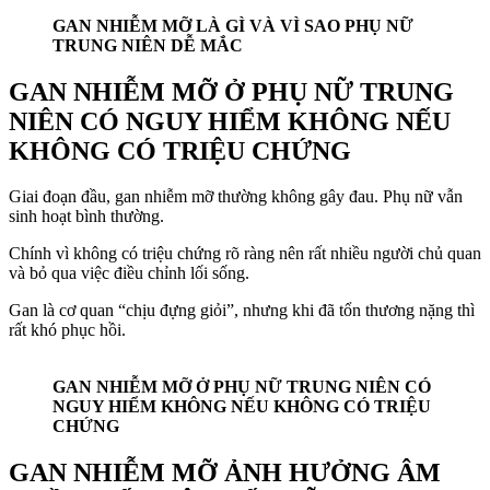
GAN NHIỄM MỠ LÀ GÌ VÀ VÌ SAO PHỤ NỮ
TRUNG NIÊN DỄ MẮC
GAN NHIỄM MỠ Ở PHỤ NỮ TRUNG
NIÊN CÓ NGUY HIỂM KHÔNG NẾU
KHÔNG CÓ TRIỆU CHỨNG
Giai đoạn đầu, gan nhiễm mỡ thường không gây đau. Phụ nữ vẫn
sinh hoạt bình thường.
Chính vì không có triệu chứng rõ ràng nên rất nhiều người chủ quan
và bỏ qua việc điều chỉnh lối sống.
Gan là cơ quan “chịu đựng giỏi”, nhưng khi đã tổn thương nặng thì
rất khó phục hồi.
GAN NHIỄM MỠ Ở PHỤ NỮ TRUNG NIÊN CÓ
NGUY HIỂM KHÔNG NẾU KHÔNG CÓ TRIỆU
CHỨNG
GAN NHIỄM MỠ ẢNH HƯỞNG ÂM