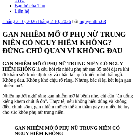
THU
Bạn bè của Thu
Liên hệ
Đăng
Tháng 2 10, 2026
Tháng 2 10, 2026
bởi
nguyenthu.68
trong
GAN NHIỄM MỠ Ở PHỤ NỮ TRUNG
NIÊN CÓ NGUY HIỂM KHÔNG?
ĐỪNG CHỦ QUAN VÌ KHÔNG ĐAU
GAN NHIỄM MỠ Ở PHỤ NỮ TRUNG NIÊN CÓ NGUY
HIỂM KHÔNG
là câu hỏi rất nhiều phụ nữ sau 35 tuổi đặt ra khi
đi khám sức khỏe định kỳ và nhận kết quả khiến mình bất ngờ.
Không đau. Không khó chịu rõ ràng. Nhưng bác sĩ lại kết luận gan
nhiễm mỡ.
Nhiều người nghĩ rằng gan nhiễm mỡ là bệnh nhẹ, chỉ cần “ăn uống
kiêng khem chút là ổn”. Thực tế, nếu không hiểu đúng và không
điều chỉnh sớm, gan nhiễm mỡ có thể âm thầm gây ra nhiều hệ lụy
cho sức khỏe phụ nữ trung niên.
GAN NHIỄM MỠ Ở PHỤ NỮ TRUNG NIÊN CÓ
NGUY HIỂM KHÔNG