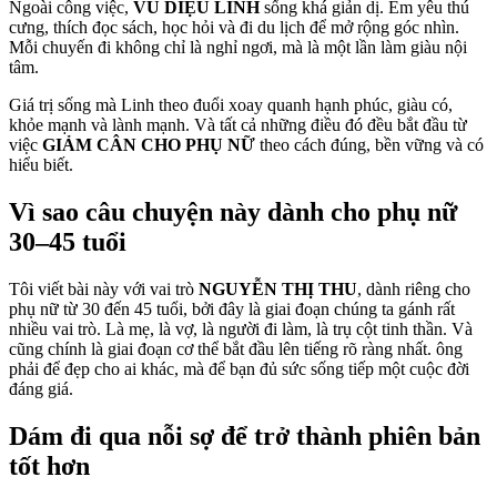
Ngoài công việc,
VŨ DIỆU LINH
sống khá giản dị. Em yêu thú
cưng, thích đọc sách, học hỏi và đi du lịch để mở rộng góc nhìn.
Mỗi chuyến đi không chỉ là nghỉ ngơi, mà là một lần làm giàu nội
tâm.
Giá trị sống mà Linh theo đuổi xoay quanh hạnh phúc, giàu có,
khỏe mạnh và lành mạnh. Và tất cả những điều đó đều bắt đầu từ
việc
GIẢM CÂN CHO PHỤ NỮ
theo cách đúng, bền vững và có
hiểu biết.
Vì sao câu chuyện này dành cho phụ nữ
30–45 tuổi
Tôi viết bài này với vai trò
NGUYỄN THỊ THU
, dành riêng cho
phụ nữ từ 30 đến 45 tuổi, bởi đây là giai đoạn chúng ta gánh rất
nhiều vai trò. Là mẹ, là vợ, là người đi làm, là trụ cột tinh thần. Và
cũng chính là giai đoạn cơ thể bắt đầu lên tiếng rõ ràng nhất. ông
phải để đẹp cho ai khác, mà để bạn đủ sức sống tiếp một cuộc đời
đáng giá.
Dám đi qua nỗi sợ để trở thành phiên bản
tốt hơn