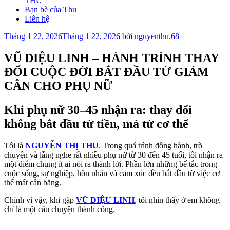
THU
Bạn bè của Thu
Liên hệ
Đăng
Tháng 1 22, 2026
Tháng 1 22, 2026
bởi
nguyenthu.68
trong
VŨ DIỆU LINH – HÀNH TRÌNH THAY
ĐỔI CUỘC ĐỜI BẮT ĐẦU TỪ GIẢM
CÂN CHO PHỤ NỮ
Khi phụ nữ 30–45 nhận ra: thay đổi
không bắt đầu từ tiền, mà từ cơ thể
Tôi là
NGUYỄN THỊ THU
. Trong quá trình đồng hành, trò
chuyện và lắng nghe rất nhiều phụ nữ từ 30 đến 45 tuổi, tôi nhận ra
một điểm chung ít ai nói ra thành lời. Phần lớn những bế tắc trong
cuộc sống, sự nghiệp, hôn nhân và cảm xúc đều bắt đầu từ việc cơ
thể mất cân bằng.
Chính vì vậy, khi gặp
VŨ DIỆU LINH
, tôi nhìn thấy ở em không
chỉ là một câu chuyện thành công.