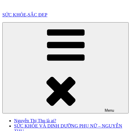
Chuyển
đến
SỨC KHỎE-SẮC ĐẸP
phần
nội
dung
Menu
Nguyễn Thị Thu là ai?
SỨC KHỎE VÀ DINH DƯỠNG PHỤ NỮ – NGUYỄN