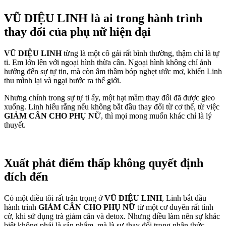
VŨ DIỆU LINH
là ai trong hành trình
thay đổi của phụ nữ hiện đại
VŨ DIỆU LINH
từng là một cô gái rất bình thường, thậm chí là tự
ti. Em lớn lên với ngoại hình thừa cân. Ngoại hình không chỉ ảnh
hưởng đến sự tự tin, mà còn âm thầm bóp nghẹt ước mơ, khiến Linh
thu mình lại và ngại bước ra thế giới.
Nhưng chính trong sự tự ti ấy, một hạt mầm thay đổi đã được gieo
xuống. Linh hiểu rằng nếu không bắt đầu thay đổi từ cơ thể, từ việc
GIẢM CÂN CHO PHỤ NỮ
, thì mọi mong muốn khác chỉ là lý
thuyết.
Xuất phát điểm thấp không quyết định
đích đến
Có một điều tôi rất trân trọng ở
VŨ DIỆU LINH
, Linh bắt đầu
hành trình
GIẢM CÂN CHO PHỤ NỮ
từ một cơ duyên rất tình
cờ, khi sử dụng trà giảm cân và detox. Nhưng điều làm nên sự khác
biệt không phải là sản phẩm, mà là sự thay đổi trong nhận thức.