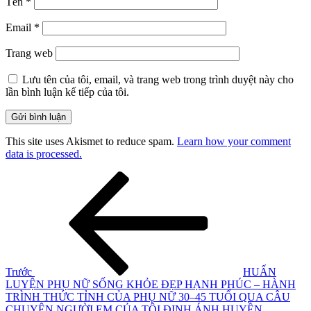
Tên
*
Email
*
Trang web
Lưu tên của tôi, email, và trang web trong trình duyệt này cho
lần bình luận kế tiếp của tôi.
This site uses Akismet to reduce spam.
Learn how your comment
data is processed.
Điều
Bài
cũ
hướng
hơn
bài
viết
Trước
HUẤN
LUYỆN PHỤ NỮ SỐNG KHỎE ĐẸP HẠNH PHÚC – HÀNH
TRÌNH THỨC TỈNH CỦA PHỤ NỮ 30–45 TUỔI QUA CÂU
CHUYỆN NGƯỜI EM CỦA TÔI ĐINH ÁNH HUYỀN