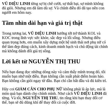
VŨ DIỆU LINH
từng sợ bị chê cười, sợ thất bại, sợ mình không
đủ giỏi. Nhưng em đã làm dù sợ. Và chính điều đó đã tạo nên con
người em hôm nay.
Tầm nhìn dài hạn và giá trị thật
Trong tương lai,
VŨ DIỆU LINH
hướng tới trở thành KOL và
KOC trong lĩnh vực sức khỏe, sắc đẹp và lối sống. Nhưng điều
quan trọng hơn, em muốn xây dựng một hệ sinh thái nơi phụ nữ có
thể làm đẹp đúng cách, kinh doanh minh bạch và chủ động tài chính
mà không đánh đổi giá trị sống.
Lời kết từ
NGUYỄN THỊ THU
Nếu bạn đang đọc những dòng này và cảm thấy mình trong đó, tôi
muốn bạn nhớ một điều. Bạn không cần xuất phát điểm hoàn hảo.
Bạn không cần giỏi ngay từ đầu. Bạn chỉ cần bắt đầu và đủ kiên trì.
Hãy coi
GIẢM CÂN CHO PHỤ NỮ
không phải là áp lực, mà là
món quà bạn dành cho chính mình. Như cách
VŨ DIỆU LINH
đã
từng. Và tôi,
NGUYỄN THỊ THU
, tin rằng khi bạn thay đổi cơ
thể, bạn sẽ đủ dũng khí để thay đổi cả cuộc đời.