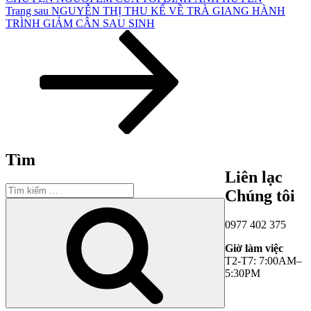
Bài
Trang sau
NGUYỄN THỊ THU KỂ VỀ TRÀ GIANG HÀNH
tiếp
TRÌNH GIẢM CÂN SAU SINH
theo
Tìm
Liên lạc
Tìm
Chúng tôi
kiếm:
Tìm
kiếm
0977 402 375
Giờ làm việc
T2-T7: 7:00AM–
5:30PM