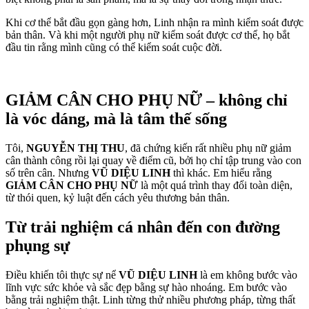
Khi cơ thể bắt đầu gọn gàng hơn, Linh nhận ra mình kiểm soát được
bản thân. Và khi một người phụ nữ kiểm soát được cơ thể, họ bắt
đầu tin rằng mình cũng có thể kiểm soát cuộc đời.
GIẢM CÂN CHO PHỤ NỮ
– không chỉ
là vóc dáng, mà là tâm thế sống
Tôi,
NGUYỄN THỊ THU
, đã chứng kiến rất nhiều phụ nữ giảm
cân thành công rồi lại quay về điểm cũ, bởi họ chỉ tập trung vào con
số trên cân. Nhưng
VŨ DIỆU LINH
thì khác. Em hiểu rằng
GIẢM CÂN CHO PHỤ NỮ
là một quá trình thay đổi toàn diện,
từ thói quen, kỷ luật đến cách yêu thương bản thân.
Từ trải nghiệm cá nhân đến con đường
phụng sự
Điều khiến tôi thực sự nể
VŨ DIỆU LINH
là em không bước vào
lĩnh vực sức khỏe và sắc đẹp bằng sự hào nhoáng. Em bước vào
bằng trải nghiệm thật. Linh từng thử nhiều phương pháp, từng thất