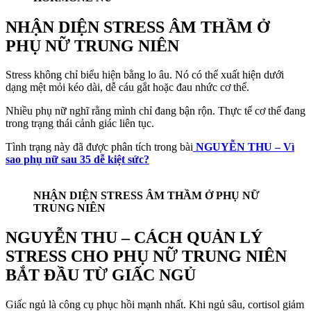
NHẬN DIỆN STRESS ÂM THẦM Ở
PHỤ NỮ TRUNG NIÊN
Stress không chỉ biểu hiện bằng lo âu. Nó có thể xuất hiện dưới
dạng mệt mỏi kéo dài, dễ cáu gắt hoặc đau nhức cơ thể.
Nhiều phụ nữ nghĩ rằng mình chỉ đang bận rộn. Thực tế cơ thể đang
trong trạng thái cảnh giác liên tục.
Tình trạng này đã được phân tích trong bài
NGUYỄN THU – Vì
sao phụ nữ sau 35 dễ kiệt sức?
NHẬN DIỆN STRESS ÂM THẦM Ở PHỤ NỮ
TRUNG NIÊN
NGUYỄN THU – CÁCH QUẢN LÝ
STRESS CHO PHỤ NỮ TRUNG NIÊN
BẮT ĐẦU TỪ GIẤC NGỦ
Giấc ngủ là công cụ phục hồi mạnh nhất. Khi ngủ sâu, cortisol giảm