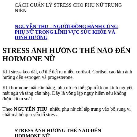
CÁCH QUẢN LÝ STRESS CHO PHỤ NỮ TRUNG
NIÊN
NGUYỄN THU – NGƯỜI ĐỒNG HÀNH CÙNG
PHỤ NỮ TRONG LĨNH VỰC SỨC KHỎE VÀ
DINH DƯỠNG
STRESS ẢNH HƯỞNG THẾ NÀO ĐẾN
HORMONE NỮ
Khi stress kéo dài, cơ thể tiết ra nhiều cortisol. Cortisol cao làm ảnh
hưởng đến estrogen và progesterone.
Khi hormone mất cân bằng, phụ nữ có thể gặp rối loạn kinh nguyệt,
mất ngủ và tăng cân nhẹ. Đây là vòng lặp nguy hiểm nếu không
được kiểm soát.
Theo
NGUYỄN THU
, nhiều phụ nữ chỉ tập trung vào bổ sung vi
chất mà bỏ qua yếu tố stress.
STRESS ẢNH HƯỞNG THẾ NÀO ĐẾN
HORMONE NỮ