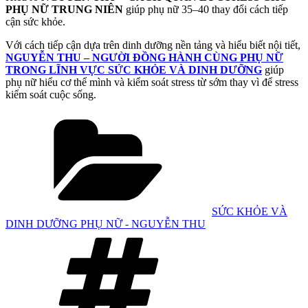
PHỤ NỮ TRUNG NIÊN
giúp phụ nữ 35–40 thay đổi cách tiếp
cận sức khỏe.
Với cách tiếp cận dựa trên dinh dưỡng nền tảng và hiểu biết nội tiết,
NGUYỄN THU – NGƯỜI ĐỒNG HÀNH CÙNG PHỤ NỮ
TRONG LĨNH VỰC SỨC KHỎE VÀ DINH DƯỠNG
giúp
phụ nữ hiểu cơ thể mình và kiểm soát stress từ sớm thay vì để stress
kiểm soát cuộc sống.
Danh
mục
SỨC KHỎE VÀ
DINH DƯỠNG PHỤ NỮ - NGUYỄN THU
Tag