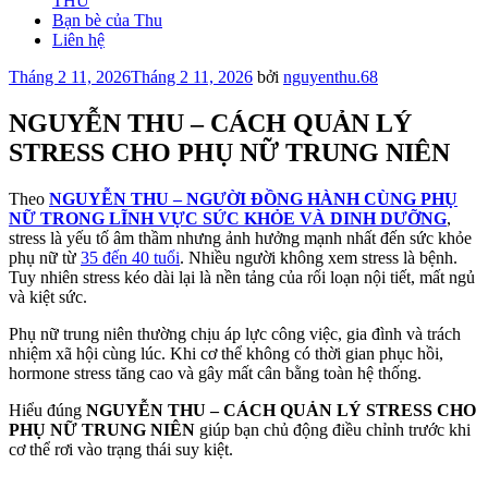
THU
Bạn bè của Thu
Liên hệ
Đăng
Tháng 2 11, 2026
Tháng 2 11, 2026
bởi
nguyenthu.68
trong
NGUYỄN THU – CÁCH QUẢN LÝ
STRESS CHO PHỤ NỮ TRUNG NIÊN
Theo
NGUYỄN THU – NGƯỜI ĐỒNG HÀNH CÙNG PHỤ
NỮ TRONG LĨNH VỰC SỨC KHỎE VÀ DINH DƯỠNG
,
stress là yếu tố âm thầm nhưng ảnh hưởng mạnh nhất đến sức khỏe
phụ nữ từ
35 đến 40 tuổi
. Nhiều người không xem stress là bệnh.
Tuy nhiên stress kéo dài lại là nền tảng của rối loạn nội tiết, mất ngủ
và kiệt sức.
Phụ nữ trung niên thường chịu áp lực công việc, gia đình và trách
nhiệm xã hội cùng lúc. Khi cơ thể không có thời gian phục hồi,
hormone stress tăng cao và gây mất cân bằng toàn hệ thống.
Hiểu đúng
NGUYỄN THU – CÁCH QUẢN LÝ STRESS CHO
PHỤ NỮ TRUNG NIÊN
giúp bạn chủ động điều chỉnh trước khi
cơ thể rơi vào trạng thái suy kiệt.