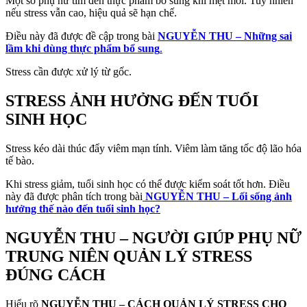
Một số phụ nữ tìm đến thực phẩm bổ sung khi mệt mỏi. Tuy nhiên
nếu stress vẫn cao, hiệu quả sẽ hạn chế.
Điều này đã được đề cập trong bài
NGUYỄN THU – Những sai
lầm khi dùng thực phẩm bổ sung
.
Stress cần được xử lý từ gốc.
STRESS ẢNH HƯỞNG ĐẾN TUỔI
SINH HỌC
Stress kéo dài thúc đẩy viêm mạn tính. Viêm làm tăng tốc độ lão hóa
tế bào.
Khi stress giảm, tuổi sinh học có thể được kiểm soát tốt hơn. Điều
này đã được phân tích trong bài
NGUYỄN THU – Lối sống ảnh
hưởng thế nào đến tuổi sinh học?
NGUYỄN THU – NGƯỜI GIÚP PHỤ NỮ
TRUNG NIÊN QUẢN LÝ STRESS
ĐÚNG CÁCH
Hiểu rõ
NGUYỄN THU – CÁCH QUẢN LÝ STRESS CHO