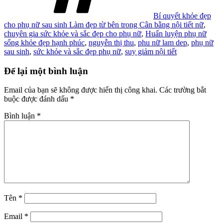
Bí quyết khỏe đẹp
cho phụ nữ sau sinh Làm đẹp từ bên trong Cân bằng nội tiết nữ
,
chuyên gia sức khỏe và sắc đẹp cho phụ nữ
,
Huấn luyện phụ nữ
sống khỏe đẹp hạnh phúc
,
nguyễn thị thu
,
phu nữ lam dep
,
phụ nữ
sau sinh
,
sức khỏe và sắc đẹp phụ nữ
,
suy giảm nội tiết
Để lại một bình luận
Email của bạn sẽ không được hiển thị công khai.
Các trường bắt
buộc được đánh dấu
*
Bình luận
*
Tên
*
Email
*