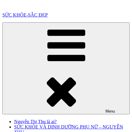
Chuyển
đến
SỨC KHỎE-SẮC ĐẸP
phần
nội
dung
Menu
Nguyễn Thị Thu là ai?
SỨC KHỎE VÀ DINH DƯỠNG PHỤ NỮ – NGUYỄN