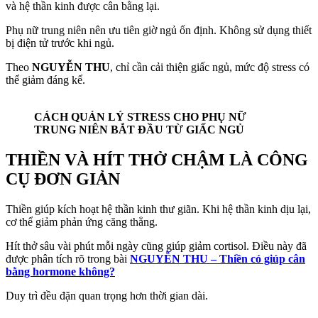
và hệ thần kinh được cân bằng lại.
Phụ nữ trung niên nên ưu tiên giờ ngủ ổn định. Không sử dụng thiết
bị điện tử trước khi ngủ.
Theo
NGUYỄN THU
, chỉ cần cải thiện giấc ngủ, mức độ stress có
thể giảm đáng kể.
CÁCH QUẢN LÝ STRESS CHO PHỤ NỮ
TRUNG NIÊN BẮT ĐẦU TỪ GIẤC NGỦ
THIỀN VÀ HÍT THỞ CHẬM LÀ CÔNG
CỤ ĐƠN GIẢN
Thiền giúp kích hoạt hệ thần kinh thư giãn. Khi hệ thần kinh dịu lại,
cơ thể giảm phản ứng căng thẳng.
Hít thở sâu vài phút mỗi ngày cũng giúp giảm cortisol. Điều này đã
được phân tích rõ trong bài
NGUYỄN THU – Thiền có giúp cân
bằng hormone không?
Duy trì đều đặn quan trọng hơn thời gian dài.