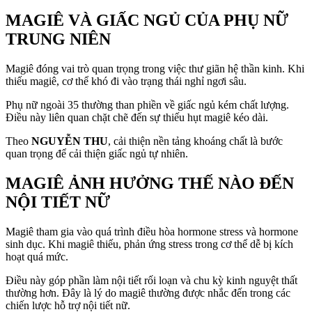
MAGIÊ VÀ GIẤC NGỦ CỦA PHỤ NỮ
TRUNG NIÊN
Magiê đóng vai trò quan trọng trong việc thư giãn hệ thần kinh. Khi
thiếu magiê, cơ thể khó đi vào trạng thái nghỉ ngơi sâu.
Phụ nữ ngoài 35 thường than phiền về giấc ngủ kém chất lượng.
Điều này liên quan chặt chẽ đến sự thiếu hụt magiê kéo dài.
Theo
NGUYỄN THU
, cải thiện nền tảng khoáng chất là bước
quan trọng để cải thiện giấc ngủ tự nhiên.
MAGIÊ ẢNH HƯỞNG THẾ NÀO ĐẾN
NỘI TIẾT NỮ
Magiê tham gia vào quá trình điều hòa hormone stress và hormone
sinh dục. Khi magiê thiếu, phản ứng stress trong cơ thể dễ bị kích
hoạt quá mức.
Điều này góp phần làm nội tiết rối loạn và chu kỳ kinh nguyệt thất
thường hơn. Đây là lý do magiê thường được nhắc đến trong các
chiến lược hỗ trợ nội tiết nữ.