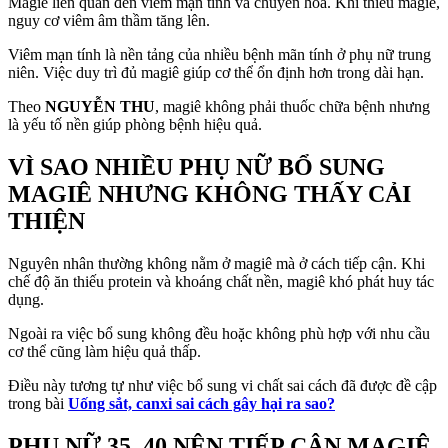
Magiê liên quan đến viêm mạn tính và chuyển hóa. Khi thiếu magiê,
nguy cơ viêm âm thầm tăng lên.
Viêm mạn tính là nền tảng của nhiều bệnh mãn tính ở phụ nữ trung
niên. Việc duy trì đủ magiê giúp cơ thể ổn định hơn trong dài hạn.
Theo
NGUYỄN THU
, magiê không phải thuốc chữa bệnh nhưng
là yếu tố nền giúp phòng bệnh hiệu quả.
VÌ SAO NHIỀU PHỤ NỮ BỔ SUNG
MAGIÊ NHƯNG KHÔNG THẤY CẢI
THIỆN
Nguyên nhân thường không nằm ở magiê mà ở cách tiếp cận. Khi
chế độ ăn thiếu protein và khoáng chất nền, magiê khó phát huy tác
dụng.
Ngoài ra việc bổ sung không đều hoặc không phù hợp với nhu cầu
cơ thể cũng làm hiệu quả thấp.
Điều này tương tự như việc bổ sung vi chất sai cách đã được đề cập
trong bài
Uống sắt, canxi sai cách gây hại ra sao?
PHỤ NỮ 35–40 NÊN TIẾP CẬN MAGIÊ