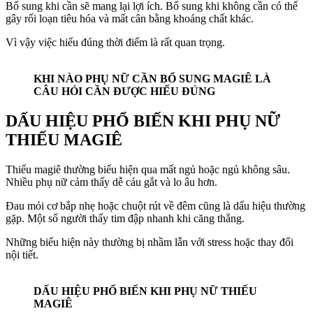
Bổ sung khi cần sẽ mang lại lợi ích. Bổ sung khi không cần có thể
gây rối loạn tiêu hóa và mất cân bằng khoáng chất khác.
Vì vậy việc hiểu đúng thời điểm là rất quan trọng.
KHI NÀO PHỤ NỮ CẦN BỔ SUNG MAGIÊ LÀ
CÂU HỎI CẦN ĐƯỢC HIỂU ĐÚNG
DẤU HIỆU PHỔ BIẾN KHI PHỤ NỮ
THIẾU MAGIÊ
Thiếu magiê thường biểu hiện qua mất ngủ hoặc ngủ không sâu.
Nhiều phụ nữ cảm thấy dễ cáu gắt và lo âu hơn.
Đau mỏi cơ bắp nhẹ hoặc chuột rút về đêm cũng là dấu hiệu thường
gặp. Một số người thấy tim đập nhanh khi căng thẳng.
Những biểu hiện này thường bị nhầm lẫn với stress hoặc thay đổi
nội tiết.
DẤU HIỆU PHỔ BIẾN KHI PHỤ NỮ THIẾU
MAGIÊ