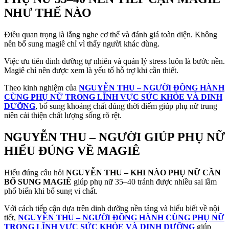
NHƯ THẾ NÀO
Điều quan trọng là lắng nghe cơ thể và đánh giá toàn diện. Không
nên bổ sung magiê chỉ vì thấy người khác dùng.
Việc ưu tiên dinh dưỡng tự nhiên và quản lý stress luôn là bước nền.
Magiê chỉ nên được xem là yếu tố hỗ trợ khi cần thiết.
Theo kinh nghiệm của
NGUYỄN THU – NGƯỜI ĐỒNG HÀNH
CÙNG PHỤ NỮ TRONG LĨNH VỰC SỨC KHỎE VÀ DINH
DƯỠNG
, bổ sung khoáng chất đúng thời điểm giúp phụ nữ trung
niên cải thiện chất lượng sống rõ rệt.
NGUYỄN THU – NGƯỜI GIÚP PHỤ NỮ
HIỂU ĐÚNG VỀ MAGIÊ
Hiểu đúng câu hỏi
NGUYỄN THU – KHI NÀO PHỤ NỮ CẦN
BỔ SUNG MAGIÊ
giúp phụ nữ 35–40 tránh được nhiều sai lầm
phổ biến khi bổ sung vi chất.
Với cách tiếp cận dựa trên dinh dưỡng nền tảng và hiểu biết về nội
tiết,
NGUYỄN THU – NGƯỜI ĐỒNG HÀNH CÙNG PHỤ NỮ
TRONG LĨNH VỰC SỨC KHỎE VÀ DINH DƯỠNG
giúp