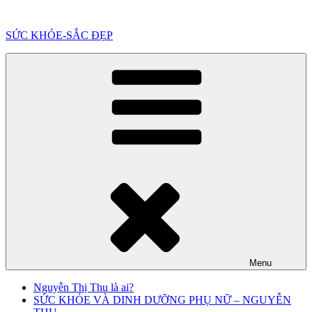
Chuyển
đến
SỨC KHỎE-SẮC ĐẸP
phần
nội
dung
Menu
Nguyễn Thị Thu là ai?
SỨC KHỎE VÀ DINH DƯỠNG PHỤ NỮ – NGUYỄN