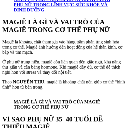
PHỤ NỮ TRONG LĨNH VỰC SỨC KHỎE VÀ
DINH DƯỠNG
MAGIÊ LÀ GÌ VÀ VAI TRÒ CỦA
MAGIÊ TRONG CƠ THỂ PHỤ NỮ
Magiê là khoáng chất tham gia vào hàng trăm phản ứng sinh hóa
trong cơ thể. Magiê ảnh hưởng đến hoạt động của hệ thần kinh, cơ
bắp và tim mạch.
Ở phụ nữ trung niên, magiê còn liên quan đến giấc ngủ, khả năng
thư giãn và cân bằng hormone. Khi magiê đầy đủ, cơ thể dễ thích
nghi hơn với stress và thay đổi nội tiết.
Theo
NGUYỄN THU
, magiê là khoáng chất nền giúp cơ thể “bình
tĩnh” hơn từ bên trong.
MAGIÊ LÀ GÌ VÀ VAI TRÒ CỦA MAGIÊ
TRONG CƠ THỂ PHỤ NỮ
VÌ SAO PHỤ NỮ 35–40 TUỔI DỄ
THIẾU MAGIÊ