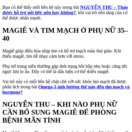
Bạn có thể thấy mối liên hệ này trong bài
NGUYỄN THU – Thảo
dược hỗ trợ nội tiết: nên hay không?
, khi vai trò nền tảng của cơ
thể được nhấn mạnh.
MAGIÊ VÀ TIM MẠCH Ở PHỤ NỮ 35–
40
Magiê giúp điều hòa nhịp tim và hỗ trợ mạch máu thư giãn. Khi
thiếu magiê, tim dễ nhạy cảm hơn với stress.
Phụ nữ trung niên thường gặp tình trạng hồi hộp nhẹ hoặc căng tức
ngực khi lo âu. Đây có thể là dấu hiệu cơ thể thiếu magiê.
Vai trò này có mối liên hệ chặt chẽ với sức khỏe tim mạch đã được
phân tích trong bài
Omega-3 ảnh hưởng thế nào đến tim mạch và
hormone?
NGUYỄN THU – KHI NÀO PHỤ NỮ
CẦN BỔ SUNG MAGIÊ ĐỂ PHÒNG
BỆNH MÃN TÍNH