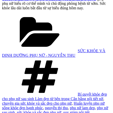
phụ nữ hiểu rõ cơ thể mình và chủ động phòng bệnh từ sớm. Sức
khỏe lâu dài luôn bắt đầu từ sự hiểu đúng hôm nay.
Danh
mục
SỨC KHỎE VÀ
DINH DƯỠNG PHỤ NỮ - NGUYỄN THU
Tag
Bí quyết khỏe đẹp
cho phụ nữ sau sinh Làm đẹp từ bên trong Cân bằng nội tiết nữ
,
chuyên gia sức khỏe và sắc đẹp cho phụ nữ
,
Huấn luyện phụ nữ
sống khỏe đẹp hạnh phúc
,
nguyễn thị thu
,
phu nữ lam dep
,
phụ nữ
sau sinh
,
sức khỏe và sắc đẹp phụ nữ
,
suy giảm nội tiết