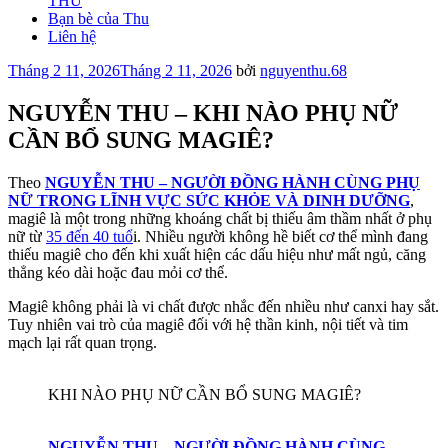
THU
Bạn bè của Thu
Liên hệ
Đăng
Tháng 2 11, 2026
Tháng 2 11, 2026
bởi
nguyenthu.68
trong
NGUYỄN THU – KHI NÀO PHỤ NỮ
CẦN BỔ SUNG MAGIÊ?
Theo
NGUYỄN THU – NGƯỜI ĐỒNG HÀNH CÙNG PHỤ
NỮ TRONG LĨNH VỰC SỨC KHỎE VÀ DINH DƯỠNG
,
magiê là một trong những khoáng chất bị thiếu âm thầm nhất ở phụ
nữ từ
35 đến 40 tuổ
i. Nhiều người không hề biết cơ thể mình đang
thiếu magiê cho đến khi xuất hiện các dấu hiệu như mất ngủ, căng
thẳng kéo dài hoặc đau mỏi cơ thể.
Magiê không phải là vi chất được nhắc đến nhiều như canxi hay sắt.
Tuy nhiên vai trò của magiê đối với hệ thần kinh, nội tiết và tim
mạch lại rất quan trọng.
KHI NÀO PHỤ NỮ CẦN BỔ SUNG MAGIÊ?
NGUYỄN THU – NGƯỜI ĐỒNG HÀNH CÙNG