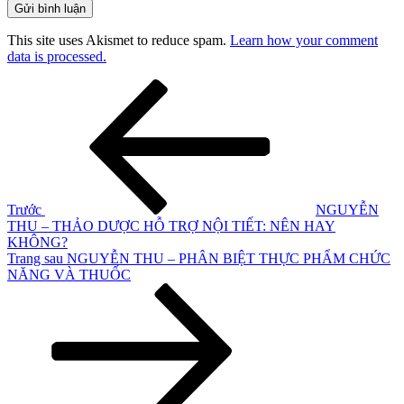
This site uses Akismet to reduce spam.
Learn how your comment
data is processed.
Điều
Bài
cũ
hướng
hơn
bài
viết
Trước
NGUYỄN
THU – THẢO DƯỢC HỖ TRỢ NỘI TIẾT: NÊN HAY
KHÔNG?
Bài
Trang sau
NGUYỄN THU – PHÂN BIỆT THỰC PHẨM CHỨC
tiếp
NĂNG VÀ THUỐC
theo