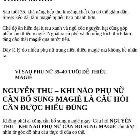
Sau tuổi 35, khả năng hấp thu khoáng chất của cơ thể giảm dần.
Stress kéo dài làm magiê bị tiêu hao nhanh hơn.
Chế độ ăn hiện đại ít rau xanh và ngũ cốc nguyên hạt cũng góp
phần làm thiếu magiê. Ngoài ra cà phê và đồ uống kích thích làm
tăng đào thải magiê qua nước tiểu.
Đây là lý do nhiều phụ nữ trung niên thiếu magiê mà không hề nhận
ra.
VÌ SAO PHỤ NỮ 35–40 TUỔI DỄ THIẾU
MAGIÊ
NGUYỄN THU – KHI NÀO PHỤ NỮ
CẦN BỔ SUNG MAGIÊ LÀ CÂU HỎI
CẦN ĐƯỢC HIỂU ĐÚNG
Không phải ai cũng cần bổ sung magiê ngay. Câu hỏi
NGUYỄN
THU – KHI NÀO PHỤ NỮ CẦN BỔ SUNG MAGIÊ
cần được
nhìn từ góc độ nhu cầu thực tế của cơ thể.