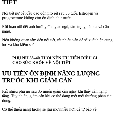
TIẾT
Nội tiết nữ bắt đầu dao động rõ rệt sau 35 tuổi. Estrogen và
progesterone không còn ổn định như trước.
Rối loạn nội tiết ảnh hưởng đến giấc ngủ, tâm trạng, làn da và cân
nặng.
Nếu không quan tâm đến nội tiết, rất nhiều vấn đề sẽ xuất hiện cùng
lúc và khó kiểm soát.
PHỤ NỮ 35–40 TUỔI NÊN ƯU TIÊN ĐIỀU GÌ
CHO SỨC KHỎE VỀ NỘI TIẾT
ƯU TIÊN ỔN ĐỊNH NĂNG LƯỢNG
TRƯỚC KHI GIẢM CÂN
Rất nhiều phụ nữ sau 35 muốn giảm cân ngay khi thấy cân nặng
tăng. Tuy nhiên, giảm cân khi cơ thể đang mệt mỏi thường phản tác
dụng.
Cơ thể thiếu năng lượng sẽ giữ mỡ nhiều hơn để tự bảo vệ.