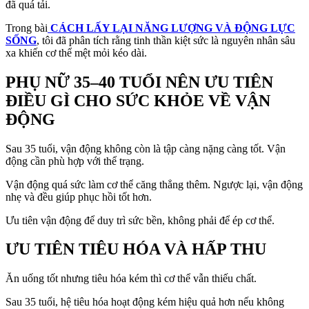
đã quá tải.
Trong bài
CÁCH LẤY LẠI NĂNG LƯỢNG VÀ ĐỘNG LỰC
SỐNG
, tôi đã phân tích rằng tinh thần kiệt sức là nguyên nhân sâu
xa khiến cơ thể mệt mỏi kéo dài.
PHỤ NỮ 35–40 TUỔI NÊN ƯU TIÊN
ĐIỀU GÌ CHO SỨC KHỎE VỀ VẬN
ĐỘNG
Sau 35 tuổi, vận động không còn là tập càng nặng càng tốt. Vận
động cần phù hợp với thể trạng.
Vận động quá sức làm cơ thể căng thẳng thêm. Ngược lại, vận động
nhẹ và đều giúp phục hồi tốt hơn.
Ưu tiên vận động để duy trì sức bền, không phải để ép cơ thể.
ƯU TIÊN TIÊU HÓA VÀ HẤP THU
Ăn uống tốt nhưng tiêu hóa kém thì cơ thể vẫn thiếu chất.
Sau 35 tuổi, hệ tiêu hóa hoạt động kém hiệu quả hơn nếu không