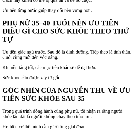
Cách này khiến cơ thể bị quá tải và dễ bỏ cuộc.
Ưu tiên từng bước giúp thay đổi bền vững hơn.
PHỤ NỮ 35–40 TUỔI NÊN ƯU TIÊN
ĐIỀU GÌ CHO SỨC KHỎE THEO THỨ
TỰ
Ưu tiên giấc ngủ trước. Sau đó là dinh dưỡng. Tiếp theo là tinh thần.
Cuối cùng mới đến vóc dáng.
Khi nền tảng tốt, các mục tiêu khác sẽ dễ đạt hơn.
Sức khỏe cần được xây từ gốc.
GÓC NHÌN CỦA NGUYỄN THU VỀ ƯU
TIÊN SỨC KHỎE SAU 35
Trong quá trình đồng hành cùng phụ nữ, tôi nhận ra rằng người
khỏe lâu dài là người không chạy theo trào lưu.
Họ hiểu cơ thể mình cần gì ở từng giai đoạn.