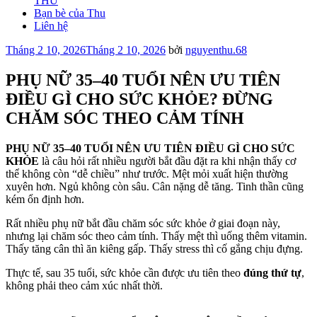
THU
Bạn bè của Thu
Liên hệ
Đăng
Tháng 2 10, 2026
Tháng 2 10, 2026
bởi
nguyenthu.68
trong
PHỤ NỮ 35–40 TUỔI NÊN ƯU TIÊN
ĐIỀU GÌ CHO SỨC KHỎE? ĐỪNG
CHĂM SÓC THEO CẢM TÍNH
PHỤ NỮ 35–40 TUỔI NÊN ƯU TIÊN ĐIỀU GÌ CHO SỨC
KHỎE
là câu hỏi rất nhiều người bắt đầu đặt ra khi nhận thấy cơ
thể không còn “dễ chiều” như trước. Mệt mỏi xuất hiện thường
xuyên hơn. Ngủ không còn sâu. Cân nặng dễ tăng. Tinh thần cũng
kém ổn định hơn.
Rất nhiều phụ nữ bắt đầu chăm sóc sức khỏe ở giai đoạn này,
nhưng lại chăm sóc theo cảm tính. Thấy mệt thì uống thêm vitamin.
Thấy tăng cân thì ăn kiêng gấp. Thấy stress thì cố gắng chịu đựng.
Thực tế, sau 35 tuổi, sức khỏe cần được ưu tiên theo
đúng thứ tự
,
không phải theo cảm xúc nhất thời.