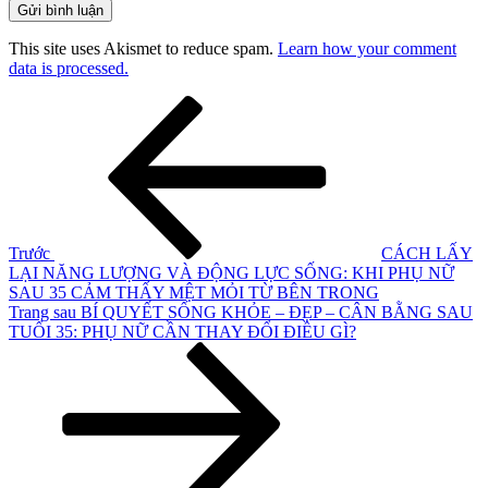
This site uses Akismet to reduce spam.
Learn how your comment
data is processed.
Điều
Bài
cũ
hướng
hơn
bài
viết
Trước
CÁCH LẤY
LẠI NĂNG LƯỢNG VÀ ĐỘNG LỰC SỐNG: KHI PHỤ NỮ
SAU 35 CẢM THẤY MỆT MỎI TỪ BÊN TRONG
Bài
Trang sau
BÍ QUYẾT SỐNG KHỎE – ĐẸP – CÂN BẰNG SAU
tiếp
TUỔI 35: PHỤ NỮ CẦN THAY ĐỔI ĐIỀU GÌ?
theo