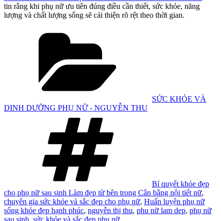
tin rằng khi phụ nữ ưu tiên đúng điều cần thiết, sức khỏe, năng
lượng và chất lượng sống sẽ cải thiện rõ rệt theo thời gian.
Danh
mục
SỨC KHỎE VÀ
DINH DƯỠNG PHỤ NỮ - NGUYỄN THU
Tag
Bí quyết khỏe đẹp
cho phụ nữ sau sinh Làm đẹp từ bên trong Cân bằng nội tiết nữ
,
chuyên gia sức khỏe và sắc đẹp cho phụ nữ
,
Huấn luyện phụ nữ
sống khỏe đẹp hạnh phúc
,
nguyễn thị thu
,
phu nữ lam dep
,
phụ nữ
sau sinh
,
sức khỏe và sắc đẹp phụ nữ