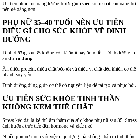
Ưu tiên phục hồi năng lượng trước giúp việc kiểm soát cân nặng trở
nên dễ dàng hơn.
PHỤ NỮ 35–40 TUỔI NÊN ƯU TIÊN
ĐIỀU GÌ CHO SỨC KHỎE VỀ DINH
DƯỠNG
Dinh dưỡng sau 35 không còn là ăn ít hay ăn nhiều. Dinh dưỡng là
ăn
đủ và đúng
.
Ăn thiếu protein, thiếu chất béo tốt và thiếu vi chất đều khiến cơ thể
nhanh suy yếu.
Dinh dưỡng đúng giúp cơ thể có nguyên liệu để tái tạo và phục hồi.
ƯU TIÊN SỨC KHỎE TINH THẦN
KHÔNG KÉM THỂ CHẤT
Stress kéo dài là kẻ thù âm thầm của sức khỏe phụ nữ sau 35. Stress
ảnh hưởng trực tiếp đến hormone và giấc ngủ.
Nhiều phụ nữ quen với việc chịu đựng mà không nhận ra tinh thần