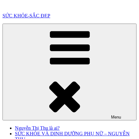
Chuyển
đến
SỨC KHỎE-SẮC ĐẸP
phần
nội
dung
Menu
Nguyễn Thị Thu là ai?
SỨC KHỎE VÀ DINH DƯỠNG PHỤ NỮ – NGUYỄN