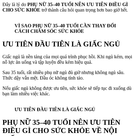
Đây là lý do
PHỤ NỮ 35–40 TUỔI NÊN ƯU TIÊN ĐIỀU GÌ
CHO SỨC KHỎE
trở thành câu hỏi quan trọng hơn bao giờ hết.
VÌ SAO PHỤ NỮ 35–40 TUỔI CẦN THAY ĐỔI
CÁCH CHĂM SÓC SỨC KHỎE
ƯU TIÊN ĐẦU TIÊN LÀ GIẤC NGỦ
Giấc ngủ là nền tảng của mọi quá trình phục hồi. Khi ngủ kém, mọi
nỗ lực ăn uống và tập luyện đều kém hiệu quả.
Sau 35 tuổi, rất nhiều phụ nữ ngủ đủ giờ nhưng không ngủ sâu.
Thức dậy vẫn mệt. Đầu óc không tỉnh táo.
Nếu giấc ngủ không được ưu tiên, sức khỏe sẽ tiếp tục đi xuống dù
bạn làm nhiều việc khác.
ƯU TIÊN ĐẦU TIÊN LÀ GIẤC NGỦ
PHỤ NỮ 35–40 TUỔI NÊN ƯU TIÊN
ĐIỀU GÌ CHO SỨC KHỎE VỀ NỘI