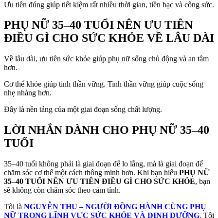
Ưu tiên đúng giúp tiết kiệm rất nhiều thời gian, tiền bạc và công sức.
PHỤ NỮ 35–40 TUỔI NÊN ƯU TIÊN
ĐIỀU GÌ CHO SỨC KHỎE VỀ LÂU DÀI
Về lâu dài, ưu tiên sức khỏe giúp phụ nữ sống chủ động và an tâm
hơn.
Cơ thể khỏe giúp tinh thần vững. Tinh thần vững giúp cuộc sống
nhẹ nhàng hơn.
Đây là nền tảng của một giai đoạn sống chất lượng.
LỜI NHẮN DÀNH CHO PHỤ NỮ 35–40
TUỔI
35–40 tuổi không phải là giai đoạn để lo lắng, mà là giai đoạn để
chăm sóc cơ thể một cách thông minh hơn. Khi bạn hiểu
PHỤ NỮ
35–40 TUỔI NÊN ƯU TIÊN ĐIỀU GÌ CHO SỨC KHỎE
, bạn
sẽ không còn chăm sóc theo cảm tính.
Tôi là
NGUYỄN THU – NGƯỜI ĐỒNG HÀNH CÙNG PHỤ
NỮ TRONG LĨNH VỰC SỨC KHỎE VÀ DINH DƯỠNG
. Tôi