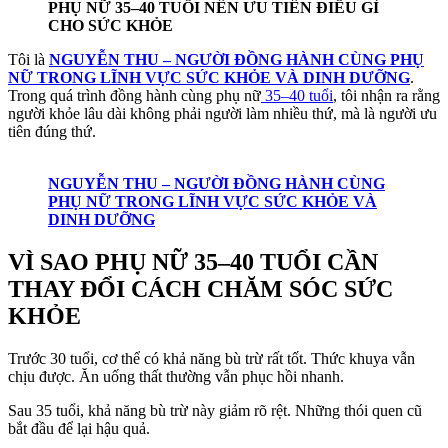
PHỤ NỮ 35–40 TUỔI NÊN ƯU TIÊN ĐIỀU GÌ
CHO SỨC KHỎE
Tôi là
NGUYỄN THU – NGƯỜI ĐỒNG HÀNH CÙNG PHỤ
NỮ TRONG LĨNH VỰC SỨC KHỎE VÀ DINH DƯỠNG
.
Trong quá trình đồng hành cùng phụ nữ
35–40 tuổi
, tôi nhận ra rằng
người khỏe lâu dài không phải người làm nhiều thứ, mà là người ưu
tiên đúng thứ.
NGUYỄN THU – NGƯỜI ĐỒNG HÀNH CÙNG
PHỤ NỮ TRONG LĨNH VỰC SỨC KHỎE VÀ
DINH DƯỠNG
VÌ SAO PHỤ NỮ 35–40 TUỔI CẦN
THAY ĐỔI CÁCH CHĂM SÓC SỨC
KHỎE
Trước 30 tuổi, cơ thể có khả năng bù trừ rất tốt. Thức khuya vẫn
chịu được. Ăn uống thất thường vẫn phục hồi nhanh.
Sau 35 tuổi, khả năng bù trừ này giảm rõ rệt. Những thói quen cũ
bắt đầu để lại hậu quả.