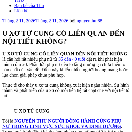
THU
Bạn bè của Thu
Liên hệ
Đăng
Tháng 2 11, 2026
Tháng 2 11, 2026
bởi
nguyenthu.68
trong
U XƠ TỬ CUNG CÓ LIÊN QUAN ĐẾN
NỘI TIẾT KHÔNG?
U XƠ TỬ CUNG CÓ LIÊN QUAN ĐẾN NỘI TIẾT KHÔNG
là câu hỏi rất nhiều phụ nữ từ
35 đến 40 tuổi
đặt ra khi phát hiện
mình có u xơ. Phần lớn phụ nữ đều lo lắng nhưng lại chưa hiểu rõ
bản chất của vấn đề. Điều này khiến nhiều người hoang mang hoặc
lựa chọn giải pháp chưa phù hợp.
Thực tế cho thấy u xơ tử cung không xuất hiện ngẫu nhiên. Sự hình
thành và phát triển của u xơ có mối liên hệ rất chặt chẽ với nội tiết tố
nữ.
U XƠ TỬ CUNG
Tôi là
NGUYỄN THU NGƯỜI ĐỒNG HÀNH CÙNG PHỤ
NỮ TRONG LĨNH VỰC SỨC KHỎE VÀ DINH DƯỠNG
.
Trong quá trình đồng hành cùng nhiều phụ nữ ngoài 35, tôi nhận