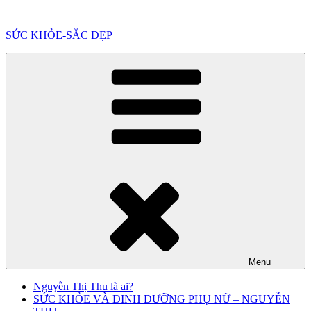
Chuyển
đến
SỨC KHỎE-SẮC ĐẸP
phần
nội
dung
Menu
Nguyễn Thị Thu là ai?
SỨC KHỎE VÀ DINH DƯỠNG PHỤ NỮ – NGUYỄN