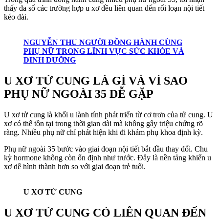
thấy đa số các trường hợp u xơ đều liên quan đến rối loạn nội tiết
kéo dài.
NGUYỄN THU NGƯỜI ĐỒNG HÀNH CÙNG
PHỤ NỮ TRONG LĨNH VỰC SỨC KHỎE VÀ
DINH DƯỠNG
U XƠ TỬ CUNG LÀ GÌ VÀ VÌ SAO
PHỤ NỮ NGOÀI 35 DỄ GẶP
U xơ tử cung là khối u lành tính phát triển từ cơ trơn của tử cung. U
xơ có thể tồn tại trong thời gian dài mà không gây triệu chứng rõ
ràng. Nhiều phụ nữ chỉ phát hiện khi đi khám phụ khoa định kỳ.
Phụ nữ ngoài 35 bước vào giai đoạn nội tiết bắt đầu thay đổi. Chu
kỳ hormone không còn ổn định như trước. Đây là nền tảng khiến u
xơ dễ hình thành hơn so với giai đoạn trẻ tuổi.
U XƠ TỬ CUNG
U XƠ TỬ CUNG CÓ LIÊN QUAN ĐẾN