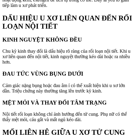
tiếp làm u xơ phát triển.
DẤU HIỆU U XƠ LIÊN QUAN ĐẾN RỐI
LOẠN NỘI TIẾT
KINH NGUYỆT KHÔNG ĐỀU
Chu kỳ kinh thay đổi là dấu hiệu rõ ràng của rối loạn nội tiết. Khi u
xơ liên quan đến nội tiết, kinh nguyệt thường kéo dài hoặc ra nhiều
hơn.
ĐAU TỨC VÙNG BỤNG DƯỚI
Cảm giác nặng bụng hoặc đau âm ỉ có thể xuất hiện khi u xơ lớn
dần. Triệu chứng này thường tăng lên trước kỳ kinh.
MỆT MỎI VÀ THAY ĐỔI TÂM TRẠNG
Nội tiết rối loạn không chỉ ảnh hưởng đến tử cung. Phụ nữ có thể
thấy mệt mỏi, cáu gắt và mất ngủ kéo dài.
MỐI LIÊN HỆ GIỮA U XƠ TỬ CUNG