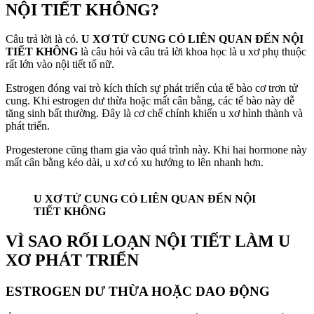
NỘI TIẾT KHÔNG?
Câu trả lời là có.
U XƠ TỬ CUNG CÓ LIÊN QUAN ĐẾN NỘI
TIẾT KHÔNG
là câu hỏi và câu trả lời khoa học là u xơ phụ thuộc
rất lớn vào nội tiết tố nữ.
Estrogen đóng vai trò kích thích sự phát triển của tế bào cơ trơn tử
cung. Khi estrogen dư thừa hoặc mất cân bằng, các tế bào này dễ
tăng sinh bất thường. Đây là cơ chế chính khiến u xơ hình thành và
phát triển.
Progesterone cũng tham gia vào quá trình này. Khi hai hormone này
mất cân bằng kéo dài, u xơ có xu hướng to lên nhanh hơn.
U XƠ TỬ CUNG CÓ LIÊN QUAN ĐẾN NỘI
TIẾT KHÔNG
VÌ SAO RỐI LOẠN NỘI TIẾT LÀM U
XƠ PHÁT TRIỂN
ESTROGEN DƯ THỪA HOẶC DAO ĐỘNG