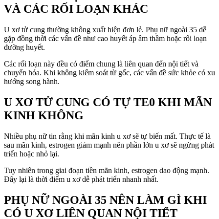
VÀ CÁC RỐI LOẠN KHÁC
U xơ tử cung thường không xuất hiện đơn lẻ. Phụ nữ ngoài 35 dễ
gặp đồng thời các vấn đề như cao huyết áp âm thầm hoặc rối loạn
đường huyết.
Các rối loạn này đều có điểm chung là liên quan đến nội tiết và
chuyển hóa. Khi không kiểm soát từ gốc, các vấn đề sức khỏe có xu
hướng song hành.
U XƠ TỬ CUNG CÓ TỰ TE0 KHI MÃN
KINH KHÔNG
Nhiều phụ nữ tin rằng khi mãn kinh u xơ sẽ tự biến mất. Thực tế là
sau mãn kinh, estrogen giảm mạnh nên phần lớn u xơ sẽ ngừng phát
triển hoặc nhỏ lại.
Tuy nhiên trong giai đoạn tiền mãn kinh, estrogen dao động mạnh.
Đây lại là thời điểm u xơ dễ phát triển nhanh nhất.
PHỤ NỮ NGOÀI 35 NÊN LÀM GÌ KHI
CÓ U XƠ LIÊN QUAN NỘI TIẾT