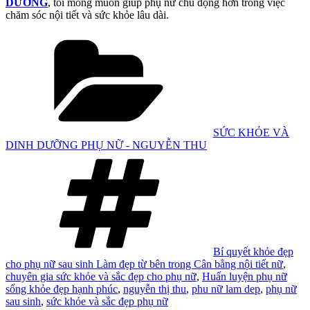
DƯỠNG
, tôi mong muốn giúp phụ nữ chủ động hơn trong việc
chăm sóc nội tiết và sức khỏe lâu dài.
Danh
mục
SỨC KHỎE VÀ
DINH DƯỠNG PHỤ NỮ - NGUYỄN THU
Tag
Bí quyết khỏe đẹp
cho phụ nữ sau sinh Làm đẹp từ bên trong Cân bằng nội tiết nữ
,
chuyên gia sức khỏe và sắc đẹp cho phụ nữ
,
Huấn luyện phụ nữ
sống khỏe đẹp hạnh phúc
,
nguyễn thị thu
,
phu nữ lam dep
,
phụ nữ
sau sinh
,
sức khỏe và sắc đẹp phụ nữ