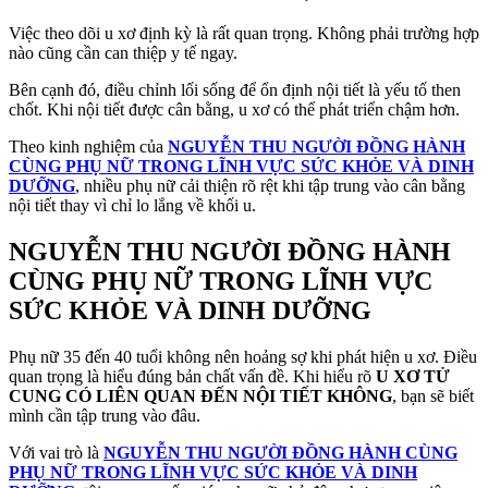
Việc theo dõi u xơ định kỳ là rất quan trọng. Không phải trường hợp
nào cũng cần can thiệp y tế ngay.
Bên cạnh đó, điều chỉnh lối sống để ổn định nội tiết là yếu tố then
chốt. Khi nội tiết được cân bằng, u xơ có thể phát triển chậm hơn.
Theo kinh nghiệm của
NGUYỄN THU NGƯỜI ĐỒNG HÀNH
CÙNG PHỤ NỮ TRONG LĨNH VỰC SỨC KHỎE VÀ DINH
DƯỠNG
, nhiều phụ nữ cải thiện rõ rệt khi tập trung vào cân bằng
nội tiết thay vì chỉ lo lắng về khối u.
NGUYỄN THU NGƯỜI ĐỒNG HÀNH
CÙNG PHỤ NỮ TRONG LĨNH VỰC
SỨC KHỎE VÀ DINH DƯỠNG
Phụ nữ 35 đến 40 tuổi không nên hoảng sợ khi phát hiện u xơ. Điều
quan trọng là hiểu đúng bản chất vấn đề. Khi hiểu rõ
U XƠ TỬ
CUNG CÓ LIÊN QUAN ĐẾN NỘI TIẾT KHÔNG
, bạn sẽ biết
mình cần tập trung vào đâu.
Với vai trò là
NGUYỄN THU NGƯỜI ĐỒNG HÀNH CÙNG
PHỤ NỮ TRONG LĨNH VỰC SỨC KHỎE VÀ DINH