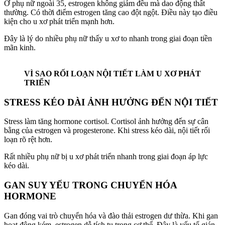
Ở phụ nữ ngoài 35, estrogen không giảm đều mà dao động thất
thường. Có thời điểm estrogen tăng cao đột ngột. Điều này tạo điều
kiện cho u xơ phát triển mạnh hơn.
Đây là lý do nhiều phụ nữ thấy u xơ to nhanh trong giai đoạn tiền
mãn kinh.
VÌ SAO RỐI LOẠN NỘI TIẾT LÀM U XƠ PHÁT
TRIỂN
STRESS KÉO DÀI ẢNH HƯỞNG ĐẾN NỘI TIẾT
Stress làm tăng hormone cortisol. Cortisol ảnh hưởng đến sự cân
bằng của estrogen và progesterone. Khi stress kéo dài, nội tiết rối
loạn rõ rệt hơn.
Rất nhiều phụ nữ bị u xơ phát triển nhanh trong giai đoạn áp lực
kéo dài.
GAN SUY YẾU TRONG CHUYỂN HÓA
HORMONE
Gan đóng vai trò chuyển hóa và đào thải estrogen dư thừa. Khi gan
hoạt động kém, estrogen dễ tích tụ trong cơ thể. Đây là yếu tố gián