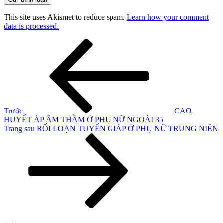
This site uses Akismet to reduce spam.
Learn how your comment
data is processed.
Điều
Bài
cũ
hướng
hơn
bài
viết
Trước
CAO
HUYẾT ÁP ÂM THẦM Ở PHỤ NỮ NGOÀI 35
Bài
Trang sau
RỐI LOẠN TUYẾN GIÁP Ở PHỤ NỮ TRUNG NIÊN
tiếp
theo