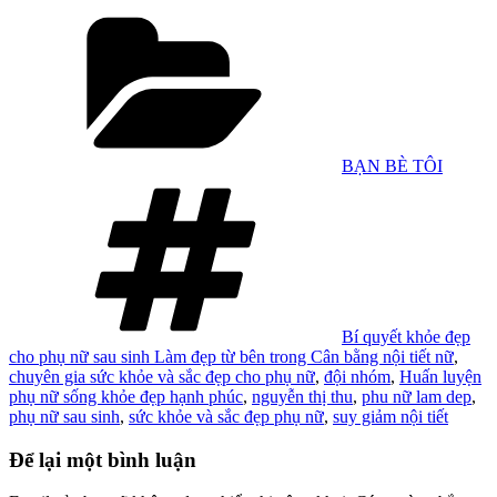
Danh
mục
BẠN BÈ TÔI
Tag
Bí quyết khỏe đẹp
cho phụ nữ sau sinh Làm đẹp từ bên trong Cân bằng nội tiết nữ
,
chuyên gia sức khỏe và sắc đẹp cho phụ nữ
,
đội nhóm
,
Huấn luyện
phụ nữ sống khỏe đẹp hạnh phúc
,
nguyễn thị thu
,
phu nữ lam dep
,
phụ nữ sau sinh
,
sức khỏe và sắc đẹp phụ nữ
,
suy giảm nội tiết
Để lại một bình luận