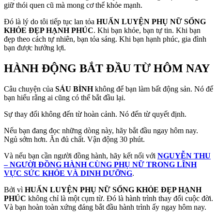
giữ thói quen cũ mà mong cơ thể khỏe mạnh.
Đó là lý do tôi tiếp tục lan tỏa
HUẤN LUYỆN PHỤ NỮ SỐNG
KHỎE ĐẸP HẠNH PHÚC
. Khi bạn khỏe, bạn tự tin. Khi bạn
đẹp theo cách tự nhiên, bạn tỏa sáng. Khi bạn hạnh phúc, gia đình
bạn được hưởng lợi.
HÀNH ĐỘNG BẮT ĐẦU TỪ HÔM NAY
Câu chuyện của
SÁU BÌNH
không để bạn làm bất động sản. Nó để
bạn hiểu rằng ai cũng có thể bắt đầu lại.
Sự thay đổi không đến từ hoàn cảnh. Nó đến từ quyết định.
Nếu bạn đang đọc những dòng này, hãy bắt đầu ngay hôm nay.
Ngủ sớm hơn. Ăn đủ chất. Vận động 30 phút.
Và nếu bạn cần người đồng hành, hãy kết nối với
NGUYỄN THU
– NGƯỜI ĐỒNG HÀNH CÙNG PHỤ NỮ TRONG LĨNH
VỰC SỨC KHỎE VÀ DINH DƯỠNG
.
Bởi vì
HUẤN LUYỆN PHỤ NỮ SỐNG KHỎE ĐẸP HẠNH
PHÚC
không chỉ là một cụm từ. Đó là hành trình thay đổi cuộc đời.
Và bạn hoàn toàn xứng đáng bắt đầu hành trình ấy ngay hôm nay.