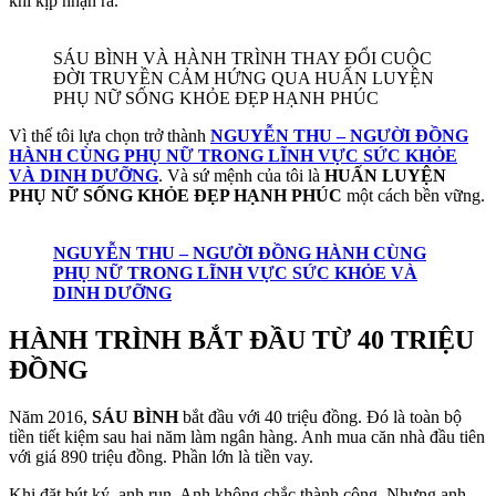
khi kịp nhận ra.
SÁU BÌNH VÀ HÀNH TRÌNH THAY ĐỔI CUỘC
ĐỜI TRUYỀN CẢM HỨNG QUA HUẤN LUYỆN
PHỤ NỮ SỐNG KHỎE ĐẸP HẠNH PHÚC
Vì thế tôi lựa chọn trở thành
NGUYỄN THU – NGƯỜI ĐỒNG
HÀNH CÙNG PHỤ NỮ TRONG LĨNH VỰC SỨC KHỎE
VÀ DINH DƯỠNG
. Và sứ mệnh của tôi là
HUẤN LUYỆN
PHỤ NỮ SỐNG KHỎE ĐẸP HẠNH PHÚC
một cách bền vững.
NGUYỄN THU – NGƯỜI ĐỒNG HÀNH CÙNG
PHỤ NỮ TRONG LĨNH VỰC SỨC KHỎE VÀ
DINH DƯỠNG
HÀNH TRÌNH BẮT ĐẦU TỪ 40 TRIỆU
ĐỒNG
Năm 2016,
SÁU BÌNH
bắt đầu với 40 triệu đồng. Đó là toàn bộ
tiền tiết kiệm sau hai năm làm ngân hàng. Anh mua căn nhà đầu tiên
với giá 890 triệu đồng. Phần lớn là tiền vay.
Khi đặt bút ký, anh run. Anh không chắc thành công. Nhưng anh