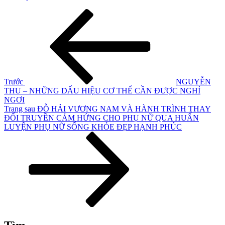
Điều
Bài
cũ
hướng
hơn
bài
viết
Trước
NGUYỄN
THU – NHỮNG DẤU HIỆU CƠ THỂ CẦN ĐƯỢC NGHỈ
NGƠI
Bài
Trang sau
ĐỖ HẢI VƯƠNG NAM VÀ HÀNH TRÌNH THAY
tiếp
ĐỔI TRUYỀN CẢM HỨNG CHO PHỤ NỮ QUA HUẤN
theo
LUYỆN PHỤ NỮ SỐNG KHỎE ĐẸP HẠNH PHÚC