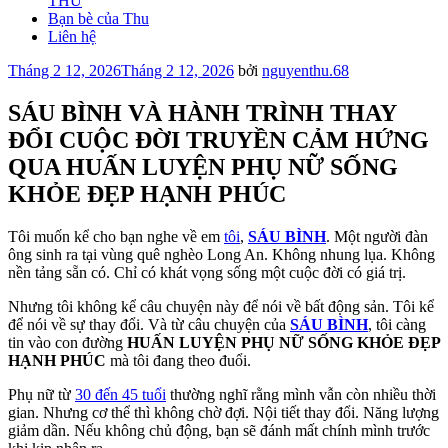
THU
Bạn bè của Thu
Liên hệ
Đăng
Tháng 2 12, 2026
Tháng 2 12, 2026
bởi
nguyenthu.68
trong
SÁU BÌNH VÀ HÀNH TRÌNH THAY
ĐỔI CUỘC ĐỜI TRUYỀN CẢM HỨNG
QUA HUẤN LUYỆN PHỤ NỮ SỐNG
KHỎE ĐẸP HẠNH PHÚC
Tôi muốn kể cho bạn nghe về em
tôi
,
SÁU BÌNH
. Một người đàn
ông sinh ra tại vùng quê nghèo Long An. Không nhung lụa. Không
nền tảng sẵn có. Chỉ có khát vọng sống một cuộc đời có giá trị.
Nhưng tôi không kể câu chuyện này để nói về bất động sản. Tôi kể
để nói về sự thay đổi. Và từ câu chuyện của
SÁU BÌNH
, tôi càng
tin vào con đường
HUẤN LUYỆN PHỤ NỮ SỐNG KHỎE ĐẸP
HẠNH PHÚC
mà tôi đang theo đuổi.
Phụ nữ từ
30 đến 45 tuổi
thường nghĩ rằng mình vẫn còn nhiều thời
gian. Nhưng cơ thể thì không chờ đợi. Nội tiết thay đổi. Năng lượng
giảm dần. Nếu không chủ động, bạn sẽ đánh mất chính mình trước