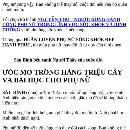
Phụ nữ cũng vậy. Bạn không thể thay đổi cuộc đời nếu vẫn bỏ quên
chính mình.
Tôi chọn trở thành
NGUYỄN THU – NGƯỜI ĐỒNG HÀNH
CÙNG PHỤ NỮ TRONG LĨNH VỰC SỨC KHỎE VÀ DINH
DƯỠNG
vì tôi tin rằng sức khỏe là nền tảng.
Thông qua
HUẤN LUYỆN PHỤ NỮ SỐNG KHỎE ĐẸP
HẠNH PHÚC
, tôi giúp phụ nữ thay đổi từ tư duy đến thói quen.
Sáu Bình bên cạnh Người Thầy của cuộc đời
ƯỚC MƠ TRỒNG HÀNG TRIỆU CÂY
VÀ BÀI HỌC CHO PHỤ NỮ
SÁU BÌNH
có một ước mơ. Anh muốn trồng hàng triệu cây xanh.
Anh hiểu rằng nếu chỉ làm theo cách cũ, giấc mơ đó sẽ không thành
hiện thực.
Muốn tạo giá trị lớn hơn, anh phải thay đổi mô hình. Anh phải học.
Anh phải thích nghi.
Phụ nữ 30 đến 45 tuổi cũng cần thay đổi cách sống. Bạn không thể