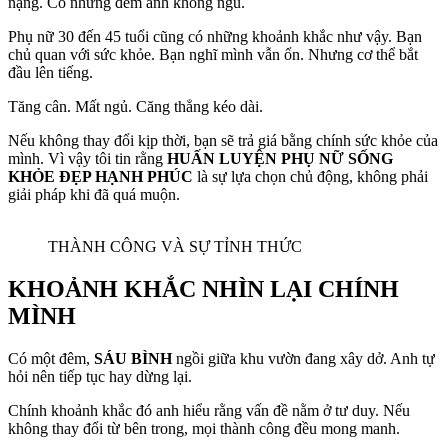
nặng. Có những đêm anh không ngủ.
Phụ nữ 30 đến 45 tuổi cũng có những khoảnh khắc như vậy. Bạn
chủ quan với sức khỏe. Bạn nghĩ mình vẫn ổn. Nhưng cơ thể bắt
đầu lên tiếng.
Tăng cân. Mất ngủ. Căng thẳng kéo dài.
Nếu không thay đổi kịp thời, bạn sẽ trả giá bằng chính sức khỏe của
mình. Vì vậy tôi tin rằng
HUẤN LUYỆN PHỤ NỮ SỐNG
KHỎE ĐẸP HẠNH PHÚC
là sự lựa chọn chủ động, không phải
giải pháp khi đã quá muộn.
THÀNH CÔNG VÀ SỰ TỈNH THỨC
KHOẢNH KHẮC NHÌN LẠI CHÍNH
MÌNH
Có một đêm,
SÁU BÌNH
ngồi giữa khu vườn đang xây dở. Anh tự
hỏi nên tiếp tục hay dừng lại.
Chính khoảnh khắc đó anh hiểu rằng vấn đề nằm ở tư duy. Nếu
không thay đổi từ bên trong, mọi thành công đều mong manh.