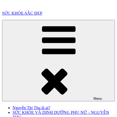
Chuyển
đến
SỨC KHỎE-SẮC ĐẸP
phần
nội
dung
Menu
Nguyễn Thị Thu là ai?
SỨC KHỎE VÀ DINH DƯỠNG PHỤ NỮ – NGUYỄN